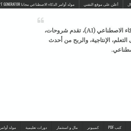
ال
أعلن على موقع التقني
مولد أوامر الذكاء الاصطناعي مجانا FREE AI PROMPT GENERATOR
موقع التقني هو منصة عربية متخصصة في الذكاء الاصطناعي (AI)، تقدم شروحات،
تعلم، الإنتاجية، والربح من أحدث
صطناعي.
كتب PDF
كمبيوتر
مال و استثمار
دورات تعليمية
مولد أوامر