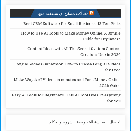
k
p
k
مقالات ممكن ان تستفيد منها
Best CRM Software for Small Business: 12 Top Picks.
How to Use AI Tools to Make Money Online: A Simple
Guide for Beginners
Content Ideas with AI: The Secret System Content
Creators Use in 2026
Long AI Videos Generator: How to Create Long AI Videos
for Free
Make Wojak AI Videos in minutes and Earn Money Online
2026 Guide
Easy AI Tools for Beginners: This AI Tool Does Everything
for You
الاتصال
سياسة الخصوصية
شروط و احكام