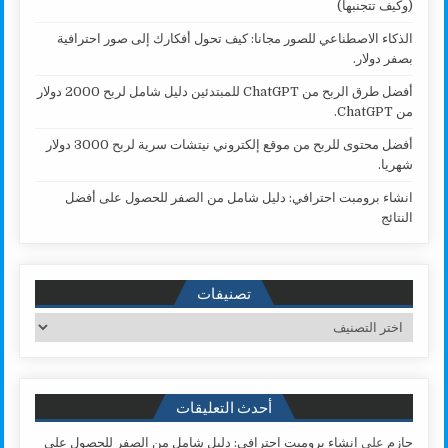
(وكيف تتجنبها)
الذكاء الاصطناعي للصور مجانا: كيف تحول أفكارك إلى صور احترافية
بصفر دولار.
أفضل طرق الربح من ChatGPT للمبتدئين دليل شامل لربح 2000 دولار
من ChatGPT.
أفضل محتوى للربح من موقع إلكتروني نيتشات سرية لربح 3000 دولار
شهريا.
انشاء برومبت احترافي: دليل شامل من الصفر للحصول على أفضل
النتائج
تصنيفات
تصنيفات
أحدث التعليقات
حازم
على
انشاء برومبت احترافي: دليل شامل من الصفر للحصول على