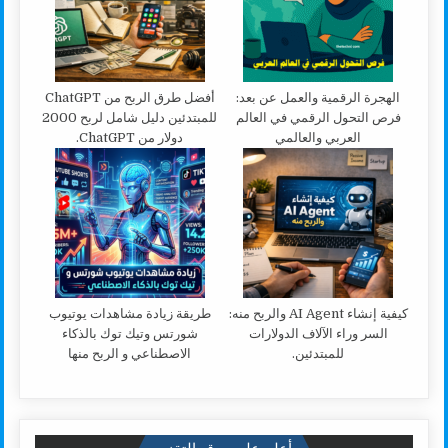
الهجرة الرقمية والعمل عن بعد:
أفضل طرق الربح من ChatGPT
فرص التحول الرقمي في العالم
للمبتدئين دليل شامل لربح 2000
العربي والعالمي
دولار من ChatGPT.
كيفية إنشاء AI Agent والربح منه:
طريقة زيادة مشاهدات يوتيوب
السر وراء الآلاف الدولارات
شورتس وتيك توك بالذكاء
للمبتدئين.
الاصطناعي و الربح منها
أعلن على موقع التقني