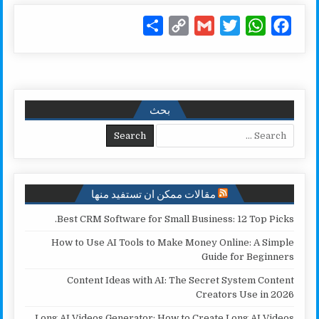
S
C
G
T
W
F
h
o
m
w
h
a
a
p
a
i
a
c
r
y
i
t
t
e
e
L
l
t
s
b
بحث
i
e
A
o
Search for:
n
r
p
o
k
p
k
مقالات ممكن ان تستفيد منها
Best CRM Software for Small Business: 12 Top Picks.
How to Use AI Tools to Make Money Online: A Simple
Guide for Beginners
Content Ideas with AI: The Secret System Content
Creators Use in 2026
Long AI Videos Generator: How to Create Long AI Videos