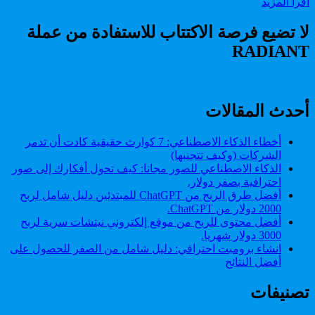
كيفية
اقرا المزيد
من
استخدام
جوجل
مدير
لا تضيع فرصة الاكتتاب للاستفادة من عملة
و
كلمات
الاستفادة
RADIANT
المرور
منه؟
من
جوجل
و
الاستفادة
أحدث المقالات
منه؟
أخطاء الذكاء الاصطناعي: 7 كوارث حقيقية كادت أن تدمر
الشركات (وكيف تتجنبها)
الذكاء الاصطناعي للصور مجانا: كيف تحول أفكارك إلى صور
احترافية بصفر دولار.
أفضل طرق الربح من ChatGPT للمبتدئين دليل شامل لربح
2000 دولار من ChatGPT.
أفضل محتوى للربح من موقع إلكتروني نيتشات سرية لربح
3000 دولار شهريا.
انشاء برومبت احترافي: دليل شامل من الصفر للحصول على
أفضل النتائج
تصنيفات