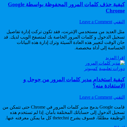
كيفية حذف كلمات المرور المحفوظة بواسطة Google
Chrome
on
Author:
التقني
Leave a Comment
كيفية
مثل العديد من مستخدمي الإنترنت، فقد تكون تركت إدارة تفاصيل
حذف
تسجيل الدخول و كلمات المرور الخاصة بك لمتصفح الويب لديك. قد
كلمات
حان الوقت لتغيير هذه العادة السيئة وترك إدارة هذه البيانات
المرور
الحساسة إلى أداة مخصصة.
المحفوظة
بواسطة
كيفية
اقرا المزيد
Google
حذف
Chrome
Posted
كلمات
دورات تعليمية
كمبيوتر
in
المرور
كيفية استخدام مدير كلمات المرور من جوجل و
المحفوظة
بواسطة
الاستفادة منه؟
Google
Chrome
on
Author:
التقني
Leave a Comment
كيفية
قامت Google بدمج مدير كلمات المرور في Chrome حتى تتمكن من
استخدام
تسجيل الدخول إلى حساباتك المختلفة بأمان. إذا لم تستخدم هذه
مدير
الوظيفة مطلقًا، فسوف يشرح thetechni كل ما يمكن معرفته عنها.
كلمات
المرور