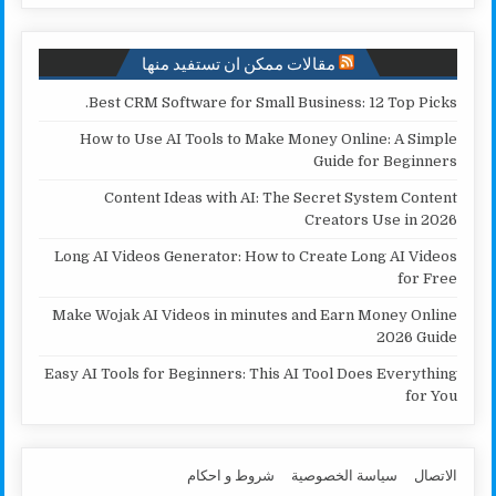
k
p
k
مقالات ممكن ان تستفيد منها
Best CRM Software for Small Business: 12 Top Picks.
How to Use AI Tools to Make Money Online: A Simple
Guide for Beginners
Content Ideas with AI: The Secret System Content
Creators Use in 2026
Long AI Videos Generator: How to Create Long AI Videos
for Free
Make Wojak AI Videos in minutes and Earn Money Online
2026 Guide
Easy AI Tools for Beginners: This AI Tool Does Everything
for You
الاتصال
سياسة الخصوصية
شروط و احكام