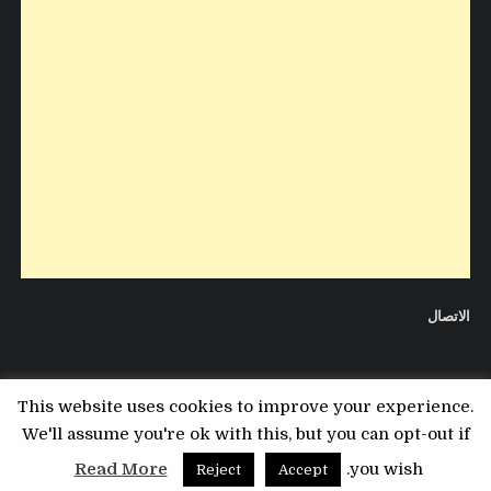
الاتصال
This website uses cookies to improve your experience.
We'll assume you're ok with this, but you can opt-out if
Copyright © 2026 مدونة التقني
Read More
you wish.
Reject
Accept
Design by ThemesDNA.com