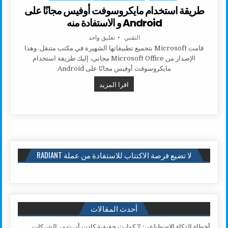
طريقة استخدام مايكروسوفت أوفيس مجانًا على
Android و الاستفادة منه
AUTHOR:
على طريقة استخدام مايكروسوفت أوفيس مجانًا على 
التقني
تعليق واحد
قامت Microsoft بتجميع تطبيقاتها الشهيرة في مكتب متنقل. وهذا
الإصدار من Microsoft Office مجاني، إليك طريقة استخدام
مايكروسوفت أوفيس مجانًا على Android
طريقة استخدام مايكروسوفت أوفيس مجانًا على ANDROID 
اقرا المزيد
لا تضيع فرصة الاكتتاب للاستفادة من عملة RADIANT
أحدث المقالات
أخطاء الذكاء الاصطناعي: 7 كوارث حقيقية كادت أن تدمر الشركات