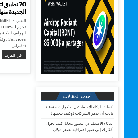
الجديدة منها تط
AUTHOR:
التقني
OMMENT
6 فبراير.
70 تطبيق ANDROID على هواتف HUAWEI الجديدة منها تطبيقات GOOGLE
اقرا المزيد
أحدث المقالات
أخطاء الذكاء الاصطناعي: 7 كوارث حقيقية
كادت أن تدمر الشركات (وكيف تتجنبها)
الذكاء الاصطناعي للصور مجانا: كيف تحول
أفكارك إلى صور احترافية بصفر دولار.