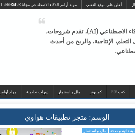
ال
أعلن على موقع التقني
مولد أوامر الذكاء الاصطناعي مجانا FREE AI PROMPT GENERATOR
موقع التقني هو منصة عربية متخصصة في الذكاء الاصطناعي (AI)، تقدم شروحات،
تعلم، الإنتاجية، والربح من أحدث
صطناعي.
كتب PDF
كمبيوتر
مال و استثمار
دورات تعليمية
مولد أوامر
الوسم:
متجر تطبيقات هواوي
مية داتية و صحة
مال و استثمار