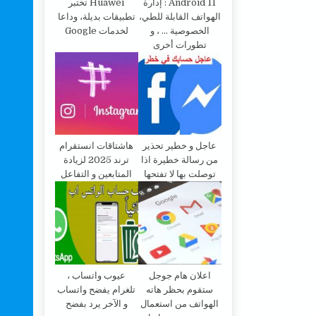
Android 11 : إدارة
Huawei تختبر
الهواتف القابلة للطي،
تطبيقات بديلة، وداعا
الخصوصية … ، و
لخدمات Google
تطورات أخرى
عاجل و خطير تحذير
هاشتاقات انستقرام
من رسالة خطيرة اذا
ترند 2025 لزيادة
توصلت بها لا تفتحها
المتابعين و التفاعل
اعلان هام جوجل
عيوب واتساب ،
ستقوم بحظر هاته
تلغرام يفضح واتساب
الهواتف من استعمال
و الآخر يرد بفضح