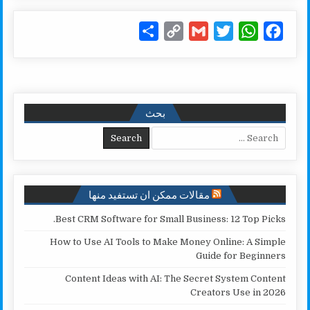
S
C
G
T
W
F
h
o
m
w
h
a
a
p
a
i
a
c
r
y
i
t
t
e
e
L
l
t
s
b
بحث
i
e
A
o
Search for:
n
r
p
o
k
p
k
مقالات ممكن ان تستفيد منها
Best CRM Software for Small Business: 12 Top Picks.
How to Use AI Tools to Make Money Online: A Simple
Guide for Beginners
Content Ideas with AI: The Secret System Content
Creators Use in 2026