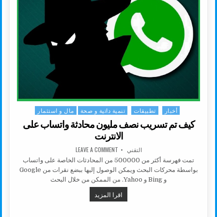
أخبار
تطبيقات
تنمية داتية و صحة
مال و استثمار
Posted in
كيف تم تسريب نصف مليون محادثة واتساب على
الانترنت
AUTHOR:
ON كيف تم تسريب نصف مليون محادثة واتساب على الانترنت
التقني
LEAVE A COMMENT
تمت فهرسة أكثر من 500000 من المحادثات الخاصة على واتساب
بواسطة محركات البحث ويمكن الوصول إليها ببضع نقرات من Google
و Bing و Yahoo. من الممكن من خلال البحث
كيف تم تسريب نصف مليون محادثة وا
اقرا المزيد