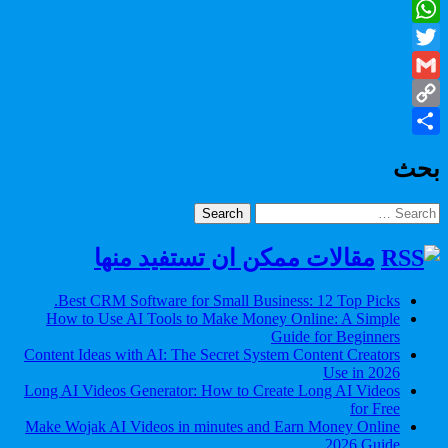
Facebook
WhatsApp
Twitter
Gmail
Copy
Share
Link
بحث
Search
for:
مقالات ممكن ان تستفيد منها
Best CRM Software for Small Business: 12 Top Picks.
How to Use AI Tools to Make Money Online: A Simple
Guide for Beginners
Content Ideas with AI: The Secret System Content Creators
Use in 2026
Long AI Videos Generator: How to Create Long AI Videos
for Free
Make Wojak AI Videos in minutes and Earn Money Online
2026 Guide