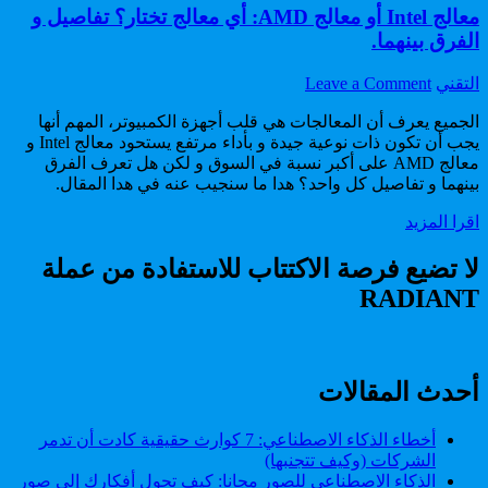
معالج Intel أو معالج AMD: أي معالج تختار؟ تفاصيل و
الفرق بينهما.
on
Author:
التقني
Leave a Comment
معالج
Intel
الجميع يعرف أن المعالجات هي قلب أجهزة الكمبيوتر، المهم أنها
أو
يجب أن تكون ذات نوعية جيدة و بأداء مرتفع يستحود معالج Intel و
معالج
معالج AMD على أكبر نسبة في السوق و لكن هل تعرف الفرق
AMD:
بينهما و تفاصيل كل واحد؟ هدا ما سنجيب عنه في هدا المقال.
أي
معالج
اقرا المزيد
معالج
Intel
تختار؟
أو
لا تضيع فرصة الاكتتاب للاستفادة من عملة
تفاصيل
معالج
و
RADIANT
AMD:
الفرق
أي
بينهما.
معالج
تختار؟
تفاصيل
أحدث المقالات
و
الفرق
أخطاء الذكاء الاصطناعي: 7 كوارث حقيقية كادت أن تدمر
بينهما.
الشركات (وكيف تتجنبها)
الذكاء الاصطناعي للصور مجانا: كيف تحول أفكارك إلى صور