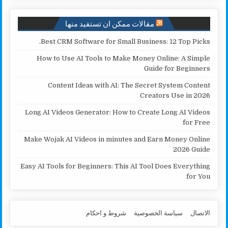
k
p
k
مقالات ممكن ان تستفيد منها
Best CRM Software for Small Business: 12 Top Picks.
How to Use AI Tools to Make Money Online: A Simple
Guide for Beginners
Content Ideas with AI: The Secret System Content
Creators Use in 2026
Long AI Videos Generator: How to Create Long AI Videos
for Free
Make Wojak AI Videos in minutes and Earn Money Online
2026 Guide
Easy AI Tools for Beginners: This AI Tool Does Everything
for You
الاتصال
سياسة الخصوصية
شروط و احكام