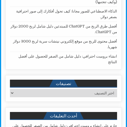
(وكيف تتجنبها)
الذكاء الاصطناعي للصور مجانا: كيف تحول أفكارك إلى صور احترافية
بصفر دولار.
أفضل طرق الربح من ChatGPT للمبتدئين دليل شامل لربح 2000 دولار
من ChatGPT.
أفضل محتوى للربح من موقع إلكتروني نيتشات سرية لربح 3000 دولار
شهريا.
انشاء برومبت احترافي: دليل شامل من الصفر للحصول على أفضل
النتائج
تصنيفات
تصنيفات
أحدث التعليقات
حازم
على
انشاء برومبت احترافي: دليل شامل من الصفر للحصول على