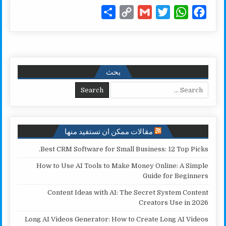
S
C
G
T
W
F
h
o
m
w
h
a
a
p
a
i
a
c
r
y
i
t
t
e
e
L
l
t
s
b
بحث
i
e
A
o
Search for:
n
r
p
o
k
p
k
مقالات ممكن ان تستفيد منها
Best CRM Software for Small Business: 12 Top Picks.
How to Use AI Tools to Make Money Online: A Simple
Guide for Beginners
Content Ideas with AI: The Secret System Content
Creators Use in 2026
Long AI Videos Generator: How to Create Long AI Videos