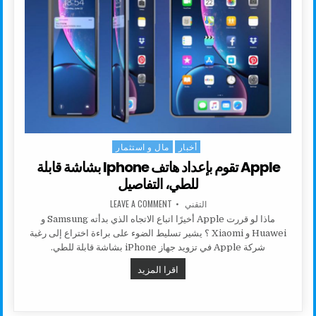
أخبار
مال و استثمار
Posted in
Apple تقوم بإعداد هاتف Iphone بشاشة قابلة
للطي، التفاصيل
AUTHOR:
ON APPLE تقوم بإعداد هاتف IPHONE بشاشة قابلة للطي، التفاصيل
التقني
LEAVE A COMMENT
ماذا لو قررت Apple أخيرًا اتباع الاتجاه الذي بدأته Samsung و
Huawei و Xiaomi ؟ يشير تسليط الضوء على براءة اختراع إلى رغبة
شركة Apple في تزويد جهاز iPhone بشاشة قابلة للطي.
APPLE تقوم بإعداد هاتف IPHONE بشاشة قابلة للطي، التفاصيل
اقرا المزيد