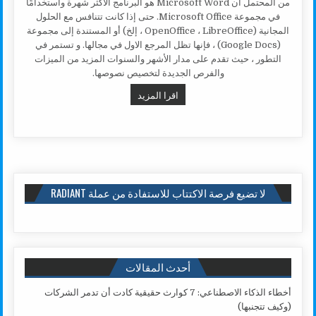
من المحتمل أن Microsoft Word هو البرنامج الأكثر شهرة واستخدامًا
في مجموعة Microsoft Office. حتى إذا كانت تتنافس مع الحلول
المجانية (OpenOffice ، LibreOffice ، إلخ) أو المستندة إلى مجموعة
(Google Docs) ، فإنها تظل المرجع الاول في مجالها. و تستمر في
التطور ، حيث تقدم على مدار الأشهر والسنوات المزيد من الميزات
والفرص الجديدة لتخصيص نصوصها.
MICROSOFT WORD تعليم نصائح اختصارات خدع وظائف لا تعرف القيام بها
اقرا المزيد
لا تضيع فرصة الاكتتاب للاستفادة من عملة RADIANT
أحدث المقالات
أخطاء الذكاء الاصطناعي: 7 كوارث حقيقية كادت أن تدمر الشركات
(وكيف تتجنبها)