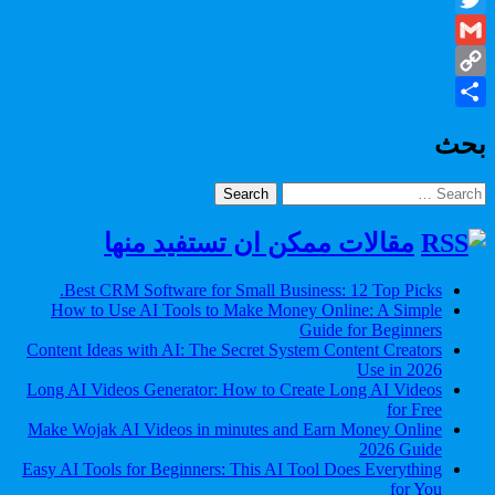
Twitter
Gmail
Copy
Share
Link
بحث
Search
for:
مقالات ممكن ان تستفيد منها
Best CRM Software for Small Business: 12 Top Picks.
How to Use AI Tools to Make Money Online: A Simple
Guide for Beginners
Content Ideas with AI: The Secret System Content Creators
Use in 2026
Long AI Videos Generator: How to Create Long AI Videos
for Free
Make Wojak AI Videos in minutes and Earn Money Online
2026 Guide
Easy AI Tools for Beginners: This AI Tool Does Everything
for You