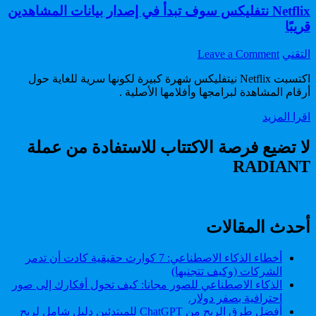
Netflix نتفليكس سوف تبدأ في إصدار بيانات المشاهدين
قريبًا
on
Author:
التقني
Leave a Comment
Netflix
نتفليكس
اكتسبت Netflix نيتفليكس شهرة كبيرة لكونها سرية للغاية حول
سوف
أرقام المشاهدة لبرامجها وأفلامها الأصلية .
تبدأ
Netflix
اقرا المزيد
في
نتفليكس
إصدار
سوف
لا تضيع فرصة الاكتتاب للاستفادة من عملة
بيانات
تبدأ
المشاهدين
RADIANT
في
قريبًا
إصدار
بيانات
المشاهدين
قريبًا
أحدث المقالات
أخطاء الذكاء الاصطناعي: 7 كوارث حقيقية كادت أن تدمر
الشركات (وكيف تتجنبها)
الذكاء الاصطناعي للصور مجانا: كيف تحول أفكارك إلى صور
احترافية بصفر دولار.
أفضل طرق الربح من ChatGPT للمبتدئين دليل شامل لربح