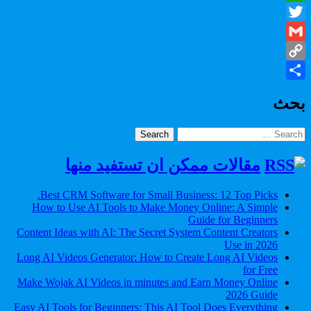
WhatsApp
Twitter
Gmail
Copy
Share
Link
بحث
Search
for:
مقالات ممكن ان تستفيد منها
Best CRM Software for Small Business: 12 Top Picks.
How to Use AI Tools to Make Money Online: A Simple
Guide for Beginners
Content Ideas with AI: The Secret System Content Creators
Use in 2026
Long AI Videos Generator: How to Create Long AI Videos
for Free
Make Wojak AI Videos in minutes and Earn Money Online
2026 Guide
Easy AI Tools for Beginners: This AI Tool Does Everything