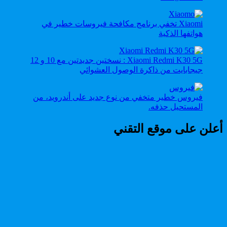
Xiaomi تخفي برنامج مكافحة فيروسات خطير في
هواتفها الذكية
Xiaomi Redmi K30 5G : نسختين جديدتين مع 10 و 12
جيجابايت من ذاكرة الوصول العشوائي
فيروس خطير متخفي من نوع جديد على أندرويد، من
المستحيل حذفه.
أعلن على موقع التقني