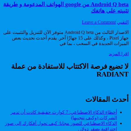
Android Q beta من google الهواتف المدعومة و طريقة
تثبيته على هاتفك
on
Author:
التقني
Leave a Comment
Android
Q
الاصدار الثالث من Android Q beta متوفر الآن للتنزيل والتثبيت على
beta
جهاز Pixel ، وكذلك على 15 جهازًا آخر. يقدم أحدث تحديث بعض
من
الميزات الجديدة في السحب ، بما في
google
Android
اقرا المزيد
الهواتف
Q
المدعومة
beta
و
لا تضيع فرصة الاكتتاب للاستفادة من عملة
من
طريقة
RADIANT
google
تثبيته
الهواتف
على
المدعومة
هاتفك
و
طريقة
أحدث المقالات
تثبيته
على
أخطاء الذكاء الاصطناعي: 7 كوارث حقيقية كادت أن تدمر
هاتفك
الشركات (وكيف تتجنبها)
الذكاء الاصطناعي للصور مجانا: كيف تحول أفكارك إلى صور
احترافية بصفر دولار.