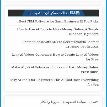
k
p
k
مقالات ممكن ان تستفيد منها
Best CRM Software for Small Business: 12 Top Picks.
How to Use AI Tools to Make Money Online: A Simple
Guide for Beginners
Content Ideas with AI: The Secret System Content
Creators Use in 2026
Long AI Videos Generator: How to Create Long AI Videos
for Free
Make Wojak AI Videos in minutes and Earn Money Online
2026 Guide
Easy AI Tools for Beginners: This AI Tool Does Everything
for You
الاتصال
سياسة الخصوصية
شروط و احكام