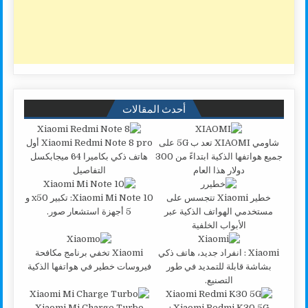
أحدث المقالات
شاومي XIAOMI تعد ب 5G على
Xiaomi Redmi Note 8 pro أول
جميع هواتفها الذكية ابتداءً من 300
هاتف ذكي بكاميرا 64 ميجابكسل
دولار هذا العام
التفاصيل
خطير Xiaomi تتجسس على
Xiaomi Mi Note 10: تكبير x50 و
مستخدمي الهواتف الذكية عبر
5 أجهزة استشعار صور.
الأبواب الخلفية
Xiaomi : انفراد جديد، هاتف ذكي
Xiaomi تخفي برنامج مكافحة
بشاشة قابلة للتمديد في طور
فيروسات خطير في هواتفها الذكية
التصنيع.
Xiaomi Mi Charge Turbo
Xiaomi Redmi K30 5G :