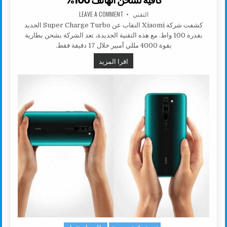
AUTHOR:
ON SUPER CHARGE TURBO ، من شاومي 17 دقيقة كافية لشحن الهاتف 100%
التقني
LEAVE A COMMENT
كشفت شركة Xiaomi النقاب عن Super Charge Turbo الجديد
بقدرة 100 واط. مع هذه التقنية الجديدة، تعد الشركة بشحن بطارية
بقوة 4000 مللي أمبير خلال 17 دقيقة فقط.
SUPER CHARGE TURBO ، من شاومي 17 دقيقة كافية لشحن الهاتف 100%
اقرا المزيد
تنمية داتية و صحة
مال و استثمار
Posted in