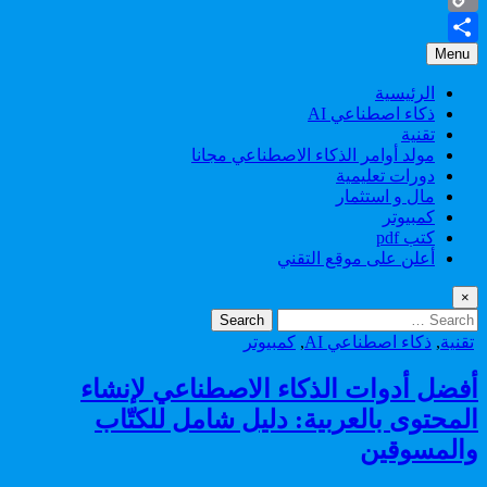
Copy
Menu
Share
Link
الرئيسية
ذكاء اصطناعي AI
تقنية
مولد أوامر الذكاء الاصطناعي مجانا
دورات تعليمية
مال و استثمار
كمبيوتر
كتب pdf
أعلن على موقع التقني
×
Search
for:
Posted
تقنية
,
ذكاء اصطناعي AI
,
كمبيوتر
in
أفضل أدوات الذكاء الاصطناعي لإنشاء
المحتوى بالعربية: دليل شامل للكتّاب
والمسوقين