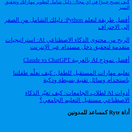
كيف تصبح خبيرًا في أي مجال: دليل شامل لتطوير مهاراتك وتحقيق
التميز
أفضل طريقة لتعلم Python: دليلك الشامل من الصفر
إلى الاحتراف
الربح من محتوى الذكاء الاصطناعي AI: استراتيجيات
متقدمة لتحقيق دخل مستدام عبر الإنترنت
أفضل نموذج AI بالعربية Claude vs ChatGPT
تعليم مهارات المستقبل للطفل: كيف نعلّم طفلتنا
باستخدام وسائل تقنية بسيطة وذكية
أدوات AI لطلاب الجامعات: كيف تغيّر الذكاء
الاصطناعي مستقبل التعليم الجامعي؟
أداة Rytr كمساعد للمدونين