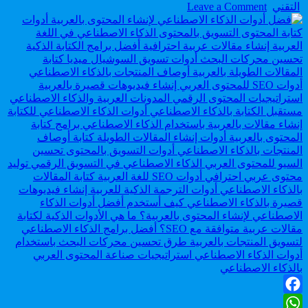
on
Author:
التقني
Leave a Comment
أفضل
أدوات
الذكاء
الاصطناعي
لإنشاء
المحتوى
بالعربية:
دليل
شامل
للكتّاب
والمسوقين
Facebook