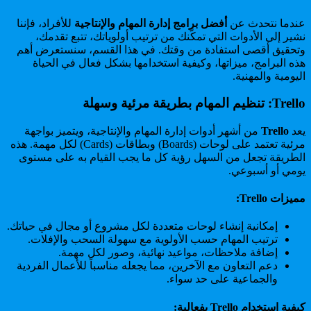
عندما نتحدث عن
أفضل برامج إدارة المهام والإنتاجية
للأفراد، فإننا
نشير إلى الأدوات التي تمكّنك من ترتيب أولوياتك، تتبع تقدمك،
وتحقيق أقصى استفادة من وقتك. في هذا القسم، سنستعرض أهم
هذه البرامج، ميزاتها، وكيفية استخدامها بشكل فعال في الحياة
اليومية والمهنية.
Trello: تنظيم المهام بطريقة مرئية وسهلة
يعد
Trello
من أشهر أدوات إدارة المهام والإنتاجية، ويتميز بواجهة
مرئية تعتمد على لوحات (Boards) وبطاقات (Cards) لكل مهمة. هذه
الطريقة تجعل من السهل رؤية كل ما يجب القيام به على مستوى
يومي أو أسبوعي.
مميزات Trello:
إمكانية إنشاء لوحات متعددة لكل مشروع أو مجال في حياتك.
ترتيب المهام حسب الأولوية مع سهولة السحب والإفلات.
إضافة ملاحظات، مواعيد نهائية، وصور لكل مهمة.
دعم التعاون مع الآخرين، مما يجعله مناسباً للأعمال الفردية
والجماعية على حد سواء.
كيفية استخدام Trello بفعالية: