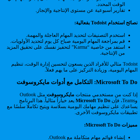
الوقت المحدد.
تقارير أسبوعية عن مستوى الإنتاجية والإنجاز.
نصائح استخدام Todoist بفعالية:
استخدم التصنيفات لتحديد المهام العاجلة والمهمة.
قم بمراجعة المهام اليومية صباح كل يوم لتحديد الأولويات.
استفد من خاصية “Karma” لتحفيز نفسك على تحقيق المزيد
من الإنتاجية.
Todoist مثالي للأفراد الذين يسعون لتحسين إدارة الوقت، تنظيم
المهام اليومية، وزيادة التركيز على ما يهم فعلاً.
Microsoft To Do: التكامل مع أدوات مايكروسوفت
إذا كنت من مستخدمي منتجات
مايكروسوفت
مثل Outlook
وTeams، فإن
Microsoft To Do
يعد خياراً مثالياً. هذا البرنامج
يساعدك على تنظيم مهامك اليومية بسلاسة ويتيح تكاملًا سلسًا مع
تطبيقات مايكروسوفت الأخرى.
مميزات Microsoft To Do:
إنشاء قوائم مهام متكاملة مع Outlook.