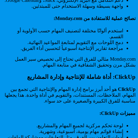
دعم التكامل مع البريد الإلكتروني، Slack، وGoogle Calendar.
واجهة بسيطة وسهلة الاستخدام حتى للمبتدئين.
نصائح عملية للاستفادة من Monday.com:
استخدم ألوانًا مختلفة لتصنيف المهام حسب الأولوية أو
القسم.
دمج اللوحات مع التقويم لمتابعة المواعيد النهائية.
مراجعة تقارير الإنتاجية أسبوعياً لتحسين أداء الفريق.
Monday.com مثالي للفرق التي تحتاج إلى تخصيص سير العمل
بشكل مرن وتحقيق الشفافية في متابعة المهام.
ClickUp: أداة شاملة للإنتاجية وإدارة المشاريع
ClickUp
هو أحد أبرز برامج إدارة المهام والإنتاجية التي تجمع بين
المهام، الملاحظات، المستندات، والتقويم في أداة واحدة. هذا يجعلها
مناسبة للفرق الكبيرة والصغيرة على حد سواء.
مميزات ClickUp:
لوحة تحكم مركزية لجميع المهام والمشاريع.
إنشاء قوائم مهام يومية، أسبوعية، وشهرية.
أدوات التعاون بين الفرق، مثل التعليقات ومشاركة الملفات.