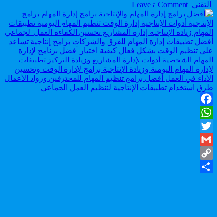
on
Author:
التقني
Leave a Comment
أفضل
برامج
إدارة
المهام
والإنتاجية
أدوات
سرية
لتنظيم
وقتك
وزيادة
إنتاجيتك
Facebook
10
أضعاف
WhatsApp
Twitter
Gmail
Copy
Share
Link