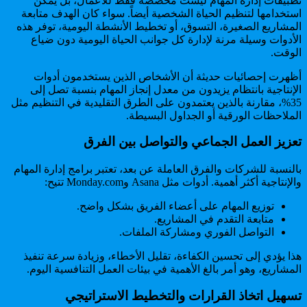
تطبيقات إدارة المهام ليست مخصصة فقط للأعمال، بل يمكن
استخدامها لتنظيم الحياة الشخصية أيضاً. سواء كان الهدف متابعة
المشاريع الصغيرة، التسوق، أو تخطيط الأنشطة اليومية، توفر هذه
الأدوات وسيلة مرنة لإدارة كل جوانب الحياة اليومية دون ضياع
الوقت.
أظهرت إحصائيات حديثة أن الأشخاص الذين يستخدمون أدوات
الإنتاجية بانتظام يزيدون من معدل إنجاز المهام بنسبة تصل إلى
35%، مقارنة بالذين يعتمدون على الطرق التقليدية في التنظيم مثل
الملاحظات الورقية أو الجداول البسيطة.
تعزيز العمل الجماعي والتواصل بين الفرق
بالنسبة للشركات والفرق العاملة عن بعد، تعتبر برامج إدارة المهام
والإنتاجية أكثر أهمية. أدوات مثل Asana وMonday.com تتيح:
توزيع المهام على أعضاء الفريق بشكل واضح.
متابعة التقدم في المشاريع.
التواصل الفوري ومشاركة الملفات.
هذا يؤدي إلى تحسين الكفاءة، تقليل الأخطاء، وزيادة سرعة تنفيذ
المشاريع، وهو أمر بالغ الأهمية في بيئات العمل التنافسية اليوم.
تسهيل اتخاذ القرارات والتخطيط الاستراتيجي