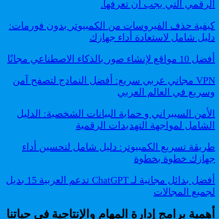
الرقمي التي يجب أن تعرفها.
كيفية حذف الفيروسات من الكمبيوتر بدون فورمات:
دليل شامل لاستعادة أداء جهازك
أفضل 10 مواقع لإنشاء صور بالذكاء الاصطناعي مجانًا
VPN مجاني عربي سريع: أفضل النمادج لتصفح آمن
وسريع في العالم العربي
الأمن السيبراني و حماية البيانات الشخصية: الدليل
الشامل لمواجهة التهديدات الرقمية
طريقة تسريع الكمبيوتر: دليل شامل لتحسين أداء
جهازك خطوة بخطوة
أفضل بدائل مجانية لـ ChatGPT تدعم العربية 15 بديل
لجميع المجالات
أهمية برامج إدارة المهام والإنتاجية في حياتنا