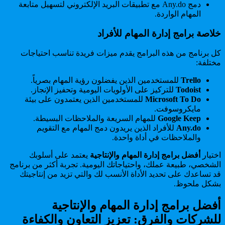
دمج Any.do مع تطبيقات البريد الإلكتروني لتسهيل متابعة
المهام الواردة.
خلاصة برامج إدارة المهام للأفراد
كل برنامج من هذه البرامج يقدم ميزات فريدة تناسب احتياجات
مختلفة:
Trello
للمستخدمين الذين يفضلون رؤية المهام بصرياً.
Todoist
للتركيز على الأولويات اليومية وتحفيز الإنجاز.
Microsoft To Do
للمستخدمين الذين يعتمدون على بيئة
مايكروسوفت.
Google Keep
للمهام السريعة والملاحظات البسيطة.
Any.do
للأفراد الذين يريدون دمج المهام مع التقويم
والملاحظات في أداة واحدة.
اختيار
أفضل برامج إدارة المهام والإنتاجية
يعتمد على أسلوبك
الشخصي، طبيعة عملك، واحتياجاتك اليومية. تجربة أكثر من برنامج
قد تساعدك على تحديد الأداة الأنسب لك والتي تزيد من إنتاجيتك
بشكل ملحوظ.
أفضل برامج إدارة المهام والإنتاجية
للشركات والفرق: تعزيز التعاون والكفاءة