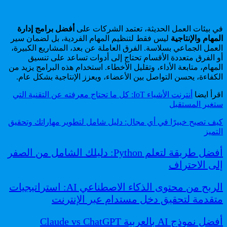
في بيئات العمل الحديثة، تعتمد الشركات على
أفضل برامج إدارة
المهام والإنتاجية
ليس فقط لتنظيم المهام الفردية، بل لضمان سير
العمل الجماعي بسلاسة. الفرق العاملة عن بعد، المشاريع الكبيرة،
أو الفرق متعددة الأقسام تحتاج إلى أدوات تساعد على تنسيق
المهام، متابعة الأداء، وتقليل الأخطاء. استخدام هذه البرامج يزيد من
الكفاءة، يحسن التواصل بين الأعضاء، ويعزز الإنتاجية بشكل عام.
اقرأ ايضا
أنترنت الأشياء IoT: كل ما تحتاج معرفته عن التقنية التي
ستغير المستقبل
كيف تصبح خبيرًا في أي مجال: دليل شامل لتطوير مهاراتك وتحقيق
التميز
أفضل طريقة لتعلم Python: دليلك الشامل من الصفر
إلى الاحتراف
الربح من محتوى الذكاء الاصطناعي AI: استراتيجيات
متقدمة لتحقيق دخل مستدام عبر الإنترنت
أفضل نموذج AI بالعربية Claude vs ChatGPT