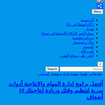
Copy
Menu
Share
Link
الرئيسية
ذكاء اصطناعي AI
تقنية
مولد أوامر الذكاء الاصطناعي مجانا
دورات تعليمية
مال و استثمار
كمبيوتر
كتب pdf
أعلن على موقع التقني
×
Search
for:
Posted
تطبيقات
,
تقنية
,
تنمية داتية و صحة
,
كمبيوتر
in
أفضل برامج إدارة المهام والإنتاجية أدوات
سرية لتنظيم وقتك وزيادة إنتاجيتك 10
أضعاف