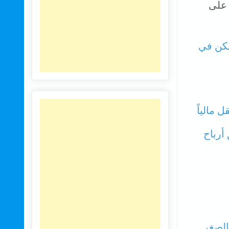
 على
سكن في
 مالياً
أرباح