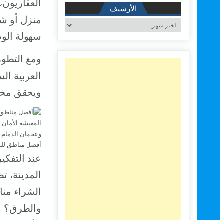
العقاريون،
الأرشيف
منزل أو شق
الأرشيف
سهولة الوص
ومع التطور
العربية ا
ويحقق مخت
أفضل مناطق للس
عند التفكي
المدينة، ت
الشراء منا
والطرق؟ و