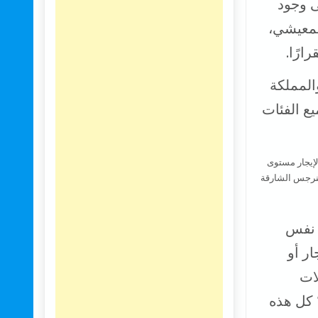
ى وجود
لمعيشي،
رًا.
المملكة
ع الفئات
ل نفس
ر أو
ات
 كل هذه