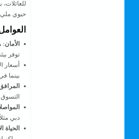
للعائلات، ب
حيوي مليء 
العوامل
الأمان
: 
توفر بيئ
أسعار ال
بينما في
المرافق
التسوق ا
المواصل
دبي مثلا
الحياة ال
مراكز اج