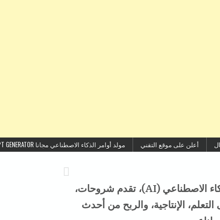
ال
أعلن على موقع التقني
مولد أوامر الذكاء الاصطناعي مجانا FREE AI PROMPT GENERATOR
موقع التقني هو منصة عربية متخصصة في الذكاء الاصطناعي (AI)، تقدم شروحات،
تعلم، الإنتاجية، والربح من أحدث