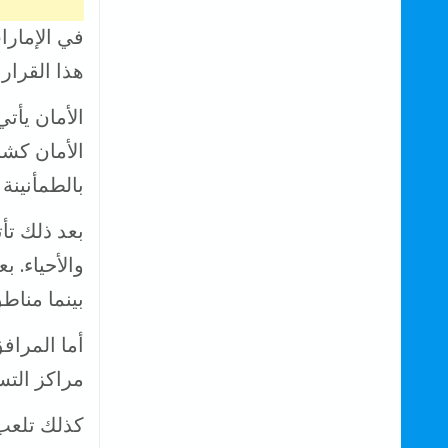
في الإمارا
هذا القرار
الأمان يأت
الأمان كش
بالطمأنينة
بعد ذلك تأ
والأحياء. 
بينما مناط
أما المراف
مراكز التس
كذلك تلعب 