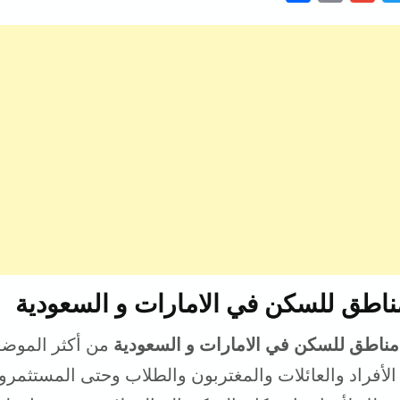
h
o
m
w
a
p
a
i
r
y
i
t
e
L
l
t
i
e
n
r
k
اطق للسكن في الامارات و السعودية
ناطق للسكن في الامارات و السعودية
من أكثر الموضو
الأفراد والعائلات والمغتربون والطلاب وحتى المستثمرو