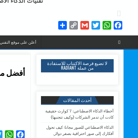
تقنيات الذكاء الا
Share
Copy
Gmail
Twitter
WhatsApp
Facebook
Link
أعلن على موقع التقني
لا تضيع فرصة الاكتتاب للاستفادة
من عملة RADIANT
أفضل منا
أحدث المقالات
أخطاء الذكاء الاصطناعي: 7 كوارث حقيقية
كادت أن تدمر الشركات (وكيف تتجنبها)
الذكاء الاصطناعي للصور مجانا: كيف تحول
أفكارك إلى صور احترافية بصفر دولار.
W
F