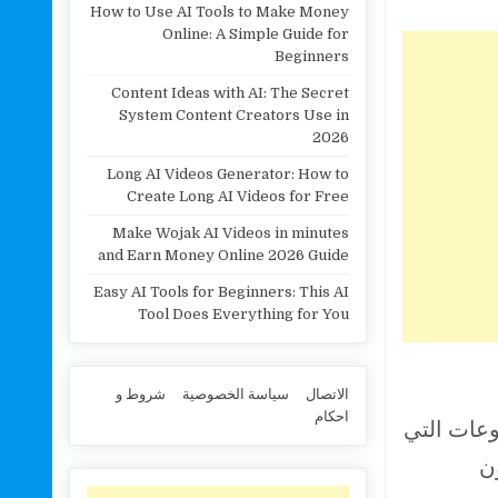
How to Use AI Tools to Make Money
Online: A Simple Guide for
Beginners
Content Ideas with AI: The Secret
System Content Creators Use in
2026
Long AI Videos Generator: How to
Create Long AI Videos for Free
Make Wojak AI Videos in minutes
and Earn Money Online 2026 Guide
Easy AI Tools for Beginners: This AI
Tool Does Everything for You
الاتصال
سياسة الخصوصية
شروط و
احكام
عات التي
ن