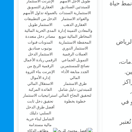
 نمط حياة
لرياض
دمات،
ن.
اكز
طرق الاستثمار
للمبتدئين: دليل شامل
لتحقيق النجاح المالي
و في
خطوة بخطوة
أفضل طرق الدخل
السلبي: دليلك
الشامل لبناء حرية
عتبر
مالية مستدامة
.