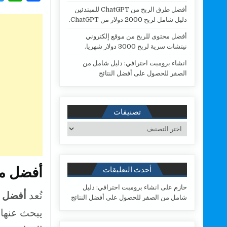
h
a
أفضل طرق الربح من ChatGPT للمبتدئين
دليل شامل لربح 2000 دولار من ChatGPT.
a
c
أفضل محتوى للربح من موقع إلكتروني
e
t
نيتشات سرية لربح 3000 دولار شهريا.
s
b
انشاء برومبت احترافي: دليل شامل من
A
o
الصفر للحصول على أفضل النتائج
p
o
p
k
تصنيفات
تصنيفات
أفضل من
أحدث التعليقات
حازم
على
انشاء برومبت احترافي: دليل
تُعد
أفضل م
شامل من الصفر للحصول على أفضل النتائج
يبحث عنها 