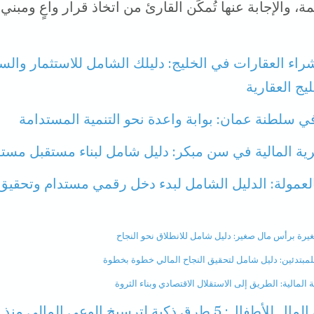
ة، والإجابة عنها تُمكِّن القارئ من اتخاذ قرار واعٍ ومبني
راء العقارات في الخليج: دليلك الشامل للاستثمار وال
يج العقارية
في سلطنة عمان: بوابة واعدة نحو التنمية المستدامة
ية المالية في سن مبكر: دليل شامل لبناء مستقبل مستقل
لعمولة: الدليل الشامل لبدء دخل رقمي مستدام وتحقيق 
يرة برأس مال صغير: دليل شامل للانطلاق نحو النجاح
لمبتدئين: دليل شامل لتحقيق النجاح المالي خطوة بخطوة
ة المالية: الطريق إلى الاستقلال الاقتصادي وبناء الثروة
5 طرق ذكية لترسيخ الوعي المالي منذ الصغر