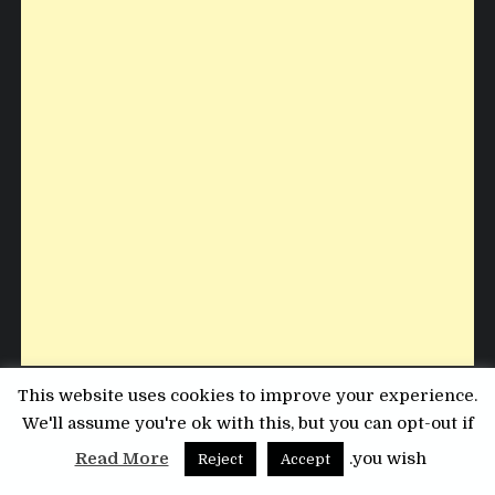
This website uses cookies to improve your experience.
الاتصال
We'll assume you're ok with this, but you can opt-out if
Read More
you wish.
Reject
Accept