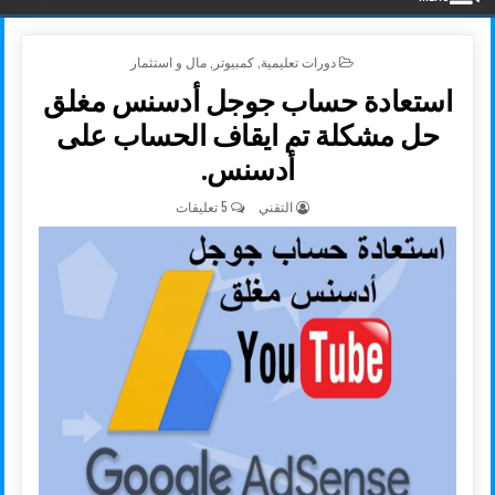
POSTED IN
دورات تعليمية
,
كمبيوتر
,
مال و استثمار
استعادة حساب جوجل أدسنس مغلق
حل مشكلة تم ايقاف الحساب على
أدسنس.
AUTHOR:
على استعادة حساب جوجل أدسنس
التقني
5 تعليقات