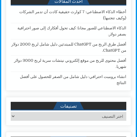
أحدث المقالات
أخطاء الذكاء الاصطناعي: 7 كوارث حقيقية كادت أن تدمر الشركات
(وكيف تتجنبها)
الذكاء الاصطناعي للصور مجانا: كيف تحول أفكارك إلى صور احترافية
بصفر دولار.
أفضل طرق الربح من ChatGPT للمبتدئين دليل شامل لربح 2000 دولار
من ChatGPT.
أفضل محتوى للربح من موقع إلكتروني نيتشات سرية لربح 3000 دولار
شهريا.
انشاء برومبت احترافي: دليل شامل من الصفر للحصول على أفضل
النتائج
تصنيفات
تصنيفات