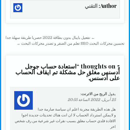
a
p
a
i
a
c
Author:
التقني
r
y
i
t
t
e
e
L
l
t
s
b
i
e
A
o
n
r
p
o
تصفّح المقالات
← تفعيل بايبال بدون بطاقة 2022 حصريا طريقة سهلة جدا
k
p
k
تحسين محركات البحث SEO تعلم من الصفر و تصدر محركات البحث →
5 thoughts on “
استعادة حساب جوجل
أدسنس مغلق حل مشكلة تم ايقاف الحساب
على أدسنس.
”
يقول
الربح من الاترنت
:
25 أبريل، 2022 الساعة 20:55
هل هذه الطريقة مجربة اعلم ان سياسة صارمة جدا
و لايمكن استرداد الحساب لا ان انت هناك تحديثات جديدة اجوا
الافادة فلدي حساب مغلق بسبب نقرات غير شرعية من رف شخص
اخر