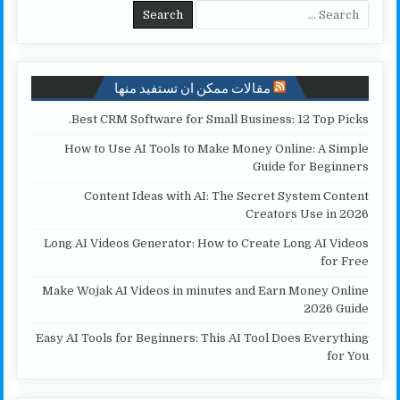
i
e
A
o
Search for:
n
r
p
o
k
p
k
مقالات ممكن ان تستفيد منها
Best CRM Software for Small Business: 12 Top Picks.
How to Use AI Tools to Make Money Online: A Simple
Guide for Beginners
Content Ideas with AI: The Secret System Content
Creators Use in 2026
Long AI Videos Generator: How to Create Long AI Videos
for Free
Make Wojak AI Videos in minutes and Earn Money Online
2026 Guide
Easy AI Tools for Beginners: This AI Tool Does Everything
for You