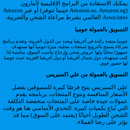
يمكنك الاستفادة من البرامج الإقليمية لأمازون
(Amazon.sa، Amazon.eg حينما تتوفر) أو عبر Amazon
Associates العالمي بشرط مراعاة الشحن والضريبة.
التسويق بالعمولة جوميا
جوميا منصة رائدة في أفريقيا وبعدد من الدول العربية، وتقدم برنامج
شركاء يسمح بالترويج لمنتجات محلية. ميزة جوميا أنها تستهدف
جمهورًا محليًا ولها عروض شحن وإرجاع تناسب السوق. مناسبة إذا
كنت تستهدف دول شمال أفريقيا أو دول أفريقيا الغربية حيث جوميا
لها حضور قوي.
التسويق بالعمولة من علي اكسبريس
علي اكسبريس يتيح فرصًا كبيرة للمسوقين بفضل
الأسعار المنافسة وتنوع المنتجات. برنامجه يقدم
عمولات جيدة خاصة على المنتجات منخفضة التكلفة
التي تُباع بكميات كبيرة. التحدي الأساسي هنا هو وقت
الشحن الطويل أحيانًا (يعتمد على السوق) مما قد
يؤثر على رضا العملاء.