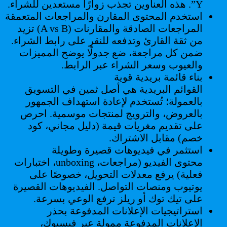
Y”. هذه العناوين تجذب زوارًا مستعدين للشراء.
استخدم المحتوى المقارن والمراجعات المتعمقة
المراجعات الصادقة والمقارنات (A vs B) تزيد
من ثقة القارئ وتدفعه للنقر على رابط الشراء.
ضمن كل مراجعة، ضع جدولًا يوضح المميزات
والعيوب وسعر الشراء عبر الرابط.
بناء قائمة بريدية قوية
القوائم البريدية هي أصل ثمين في التسويق
بالعمولة؛ تُستخدم لإعادة استهداف الجمهور
بالعروض، والترويج لمنتجات موسمية. احرص
على تقديم مغريات قيمة (دليل مجاني، كود
خصم) مقابل الاشتراك.
استثمر في فيديوهات قصيرة وطويلة
محتوى الفيديو (مراجعات، unboxing، اختبارات
فعلية) يرفع معدلات التحويل، خصوصًا على
يوتيوب ومنصات التواصل. الفيديوهات القصيرة
على تيك توك أو ريلز ترفع الوعي بسرعة.
استراتيجيات الإعلانات المدفوعة بحذر
الإعلانات المدفوعة ممولة عبر فيسبوك،