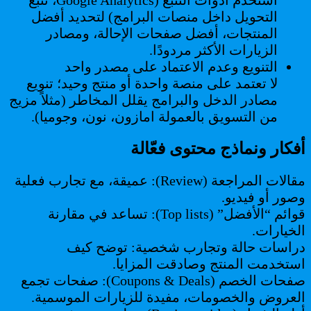
استخدم أدوات التتبع (Google Analytics، تتبع
التحويل داخل منصات البرامج) لتحديد أفضل
المنتجات، أفضل صفحات الإحالة، ومصادر
الزيارات الأكثر مردودًا.
التنويع وعدم الاعتماد على مصدر واحد
لا تعتمد على منصة واحدة أو منتج وحيد؛ تنويع
مصادر الدخل والبرامج يقلل المخاطر (مثلاً مزيج
من التسويق بالعمولة امازون، نون، وجوميا).
أفكار ونماذج محتوى فعّالة
مقالات المراجعة (Review): عميقة، مع تجارب فعلية
وصور أو فيديو.
قوائم “الأفضل” (Top lists): تساعد في مقارنة
الخيارات.
دراسات حالة وتجارب شخصية: توضح كيف
استخدمت المنتج وصادقت المزايا.
صفحات الخصم (Coupons & Deals): صفحات تجمع
العروض والخصومات، مفيدة للزيارات الموسمية.