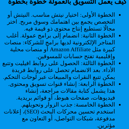
كيف يعمل التسويق بالعمولة خطوة بخطوة
الخطوة الأولى: اختيار نيتش مناسب. النيتش أو
التخصص يجمع بين اهتمامك وسوق مربح. اختر
مجالًا تستطيع إنتاج محتوى ذو قيمة فيه.
الخطوة الثانية: انضمام إلى برامج عمولة. أغلب
المتاجر الإلكترونية لديها برامج للشركاء: منصات
كبيرة مثل Amazon Affiliate أو منصات محلية
وإقليمية تفتح حسابات للمسوقين.
الخطوة الثالثة: الحصول على روابط افيليت وتتبع
الأداء. بعد الانضمام تحصل على روابط فريدة
يمكن تتبع النقرات والمبيعات عبر لوحات التحكم.
الخطوة الرابعة: إنشاء قنوات تسويق ومحتوى.
هذا يشمل كتابة مقالات مراجعة، إنشاء
فيديوهات، صفحات هبوط، أو قوائم بريدية.
الخطوة الخامسة: جذب الزوار وتحويلهم.
استخدم تحسين محركات البحث (SEO)، إعلانات
مدفوعة، شبكات التواصل، أو التعاون مع
مؤثرين.