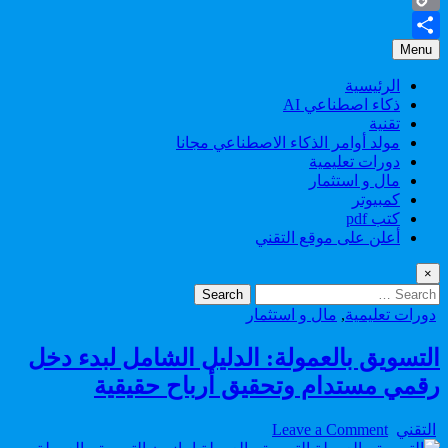
Copy
Menu
Share
Link
الرئيسية
ذكاء اصطناعي AI
تقنية
مولد أوامر الذكاء الاصطناعي مجانا
دورات تعليمية
مال و استثمار
كمبيوتر
كتب pdf
أعلن على موقع التقني
×
Search
for:
Posted
دورات تعليمية
,
مال و استثمار
in
التسويق بالعمولة: الدليل الشامل لبدء دخل
رقمي مستدام وتحقيق أرباح حقيقية
on
Author:
التقني
Leave a Comment
التسويق