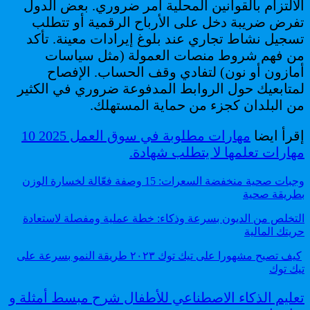
الالتزام بالقوانين المحلية أمر ضروري. بعض الدول
تفرض ضريبة دخل على الأرباح الرقمية أو تتطلب
تسجيل نشاط تجاري عند بلوغ إيرادات معينة. تأكد
من فهم شروط منصات العمولة (مثل سياسات
أمازون أو نون) لتفادي وقف الحساب. الإفصاح
لمتابعيك حول الروابط المدفوعة ضروري في الكثير
من البلدان كجزء من حماية المستهلك.
إقرأ ايضا
مهارات مطلوبة في سوق العمل 2025 10
مهارات تعلمها لا يتطلب شهادة.
وجبات صحية منخفضة السعرات: 15 وصفة فعّالة لخسارة الوزن
بطريقة صحية
التخلص من الديون بسرعة وذكاء: خطة عملية ومفصلة لاستعادة
حريتك المالية
كيف تصبح مشهورا على تيك توك ٢٠٢٣ طريقة النمو بسرعة على
تيك توك
تعليم الذكاء الاصطناعي للأطفال شرح مبسط أمثلة و