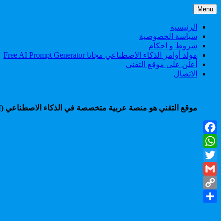
Skip
Menu
to
content
الرئيسية
سياسة الخصوصية
شروط و احكام
مولد أوامر الذكاء الاصطناعي مجانا Free AI Prompt Generator
أعلن على موقع التقني
الاتصال
موقع التقني هو منصة عربية متخصصة في الذكاء الاصطناعي (AI)، تقدم شروحات، أدوات، أخبار، ودروس عملية لمساعدتك على التعلم، الإنتاجية، والربح من أحدث تقنيات الذكاء الاصطناعي.
Facebook
WhatsApp
Twitter
Gmail
Copy
Share
Link