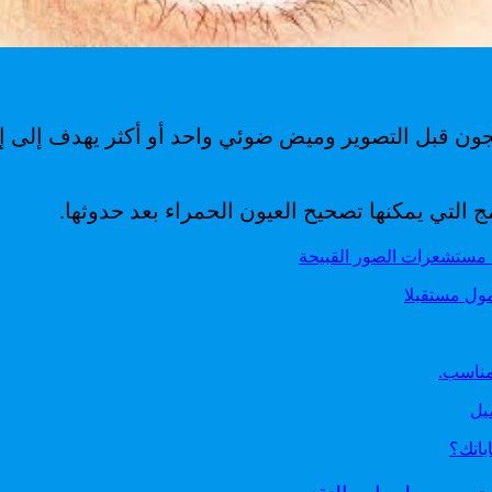
كاميرات مزودة بجهاز يسمى “anti-red-eye” ينتجون قبل التصوير وميض ضوئي واحد
مج التي يمكنها تصحيح العيون الحمراء بعد حدوثها.
ة مستشعرات الصور القبيحة
 مناسب.
باتك؟