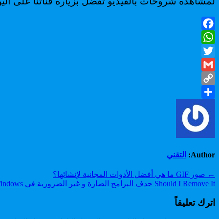
لمشاهدة شروحات بالفيديو تفضل بزيارة قناتنا على الي
Facebook
WhatsApp
Twitter
Gmail
Copy
Share
Link
Author:
التقني
تصفّح
← صور GIF ما هي أفضل الأدوات المجانية لإنشائها؟
Should I Remove It حدف البرامج الضارة و غير الضرورية في Windows →
المقالات
اترك تعليقاً