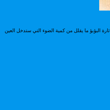
 أو أكثر يهدف إلى إثارة البؤبؤ ما يقلل من كمية الضوء التي ستدخل العين