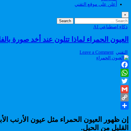
أعلن على موقع التقني
×
Search
for:
Posted
ذكاء اصطناعي AI
in
العيون الحمراء لماذا تتلون عند أخد صورة بالف
on
Author:
التقني
Leave a Comment
العيون
الحمراء
لماذا
Facebook
تتلون
عند
WhatsApp
أخد
Twitter
صورة
بالفلاش
Gmail
؟
Copy
Share
Link
إن ظهور العيون الحمراء مثل عيون الأرنب الأبي
القليل من الحيل.