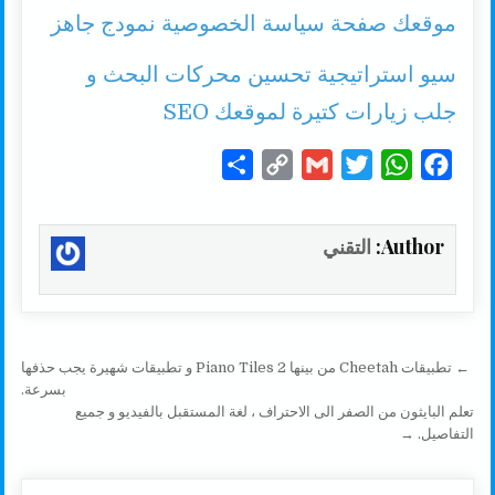
موقعك صفحة سياسة الخصوصية نمودج جاهز
سيو استراتيجية تحسين محركات البحث و
جلب زيارات كتيرة لموقعك SEO
S
C
G
T
W
F
h
o
m
w
h
a
a
p
a
i
a
c
Author:
التقني
r
y
i
t
t
e
e
L
l
t
s
b
i
e
A
o
n
r
p
o
تصفّح المقالات
← تطبيقات Cheetah من بينها Piano Tiles 2 و تطبيقات شهيرة يجب حذفها
k
p
k
بسرعة.
تعلم البايثون من الصفر الى الاحتراف ، لغة المستقبل بالفيديو و جميع
التفاصيل. →