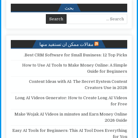
e
L
l
t
s
b
بحث
i
e
A
o
Search for:
n
r
p
o
k
p
k
مقالات ممكن ان تستفيد منها
Best CRM Software for Small Business: 12 Top Picks.
How to Use AI Tools to Make Money Online: A Simple
Guide for Beginners
Content Ideas with AI: The Secret System Content
Creators Use in 2026
Long AI Videos Generator: How to Create Long AI Videos
for Free
Make Wojak AI Videos in minutes and Earn Money Online
2026 Guide
Easy AI Tools for Beginners: This AI Tool Does Everything
for You