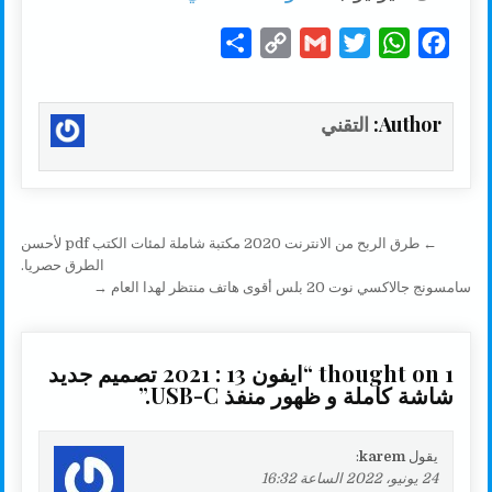
S
C
G
T
W
F
h
o
m
w
h
a
a
p
a
i
a
c
Author:
التقني
r
y
i
t
t
e
e
L
l
t
s
b
i
e
A
o
n
r
p
o
تصفّح المقالات
← طرق الربح من الانترنت 2020 مكتبة شاملة لمئات الكتب pdf لأحسن
k
p
k
الطرق حصريا.
سامسونج جالاكسي نوت 20 بلس أقوى هاتف منتظر لهدا العام →
1 thought on “
ايفون 13 : 2021 تصميم جديد
شاشة كاملة و ظهور منفذ USB-C.
”
يقول
karem
:
24 يونيو، 2022 الساعة 16:32