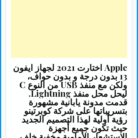
n
r
p
o
k
p
k
Apple اختارت 2021 لجهاز ايفون
13 بدون درجة و بدون حواف،
ولكن مع منفذ USB من النوع C
ليحل محل منفذ Lightning.
قدمت مدونة يابانية مشهورة
بتسريباتها على شركة كوبرتينو
رؤية أولية لهذا التصميم الجديد
حيث تكون جميع أجهزة
الاستشعار الأمامية مخفية خلف