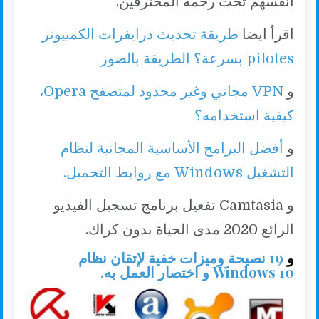
أنفسهم تحت رحمة المخترقين.
اقرأ ايضا
طريقة تحديث درايفرات الكمبيوتر
pilotes بسرعة؟ الطريقة بالصور
و
VPN مجاني وغير محدود لمتصفح Opera،
كيفية استخدامه؟
و
أفضل البرامج الأساسية المجانية لنظام
التشغيل Windows مع روابط التحميل.
و Camtasia تفعيل برنامج تسجيل الفيديو
الرائع 2020 مدى الحياة بدون كراك.
و
19 نصيحة وميزات خفية لإتقان نظام
Windows 10 و اختصار العمل به.