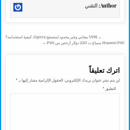
a
p
a
i
a
c
Author:
التقني
r
y
i
t
t
e
e
L
l
t
s
b
i
e
A
o
n
r
p
o
تصفّح المقالات
← VPN مجاني وغير محدود لمتصفح Opera، كيفية استخدامه؟
k
p
k
Huawei P40 سيباع ب 220 دولار أرخص من P30 →
اترك تعليقاً
لن يتم نشر عنوان بريدك الإلكتروني.
الحقول الإلزامية مشار إليها بـ
*
التعليق
*