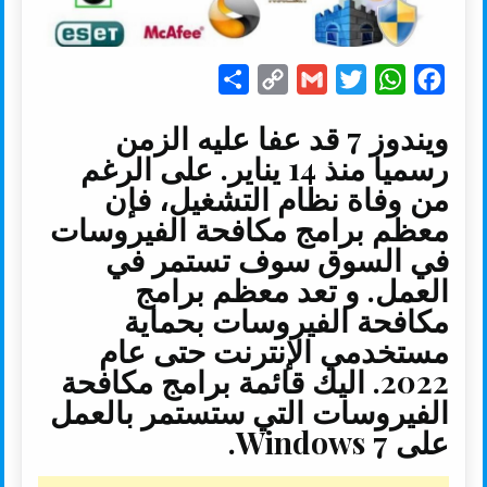
S
C
G
T
W
F
h
o
m
w
h
a
ويندوز 7 قد عفا عليه الزمن
a
p
a
i
a
c
رسميا منذ 14 يناير. على الرغم
r
y
i
t
t
e
من وفاة نظام التشغيل، فإن
e
L
l
t
s
b
معظم برامج مكافحة الفيروسات
i
e
A
o
في السوق سوف تستمر في
n
r
p
o
العمل. و تعد معظم برامج
k
p
k
مكافحة الفيروسات بحماية
مستخدمي الإنترنت حتى عام
2022. اليك قائمة برامج مكافحة
الفيروسات التي ستستمر بالعمل
على Windows 7.