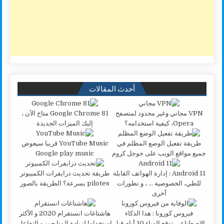
أحدث المقالات
VPN مجاني وغير محدود لمتصفح
Google Chrome 81 متاح الآن ،
Opera، كيفية استخدامه؟
إليك الميزات الجديدة
طريقة تفعيل الوضع المظلم في
YouTube Music قريبا سيعوض
جميع مواقع الويب على جوجل كروم
Google play music
Android 11 : إدارة الهواتف القابلة
طريقة تحديث درايفرات الكمبيوتر
للطي، الخصوصية … ، و تطورات
pilotes بسرعة؟ الطريقة بالصور
أخرى
فيروس كورونا : هذا الذكاء
هاشتاغات انستقرام 2020 و الأكثر
الاصطناعي توقع الوباء 10 أيام قبل
استخداما لزيادة المتابعين و التفاعل