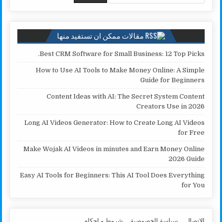
n
r
p
o
k
p
k
مقالات ممكن ان تستفيد منها
Best CRM Software for Small Business: 12 Top Picks.
How to Use AI Tools to Make Money Online: A Simple
Guide for Beginners
Content Ideas with AI: The Secret System Content
Creators Use in 2026
Long AI Videos Generator: How to Create Long AI Videos
for Free
Make Wojak AI Videos in minutes and Earn Money Online
2026 Guide
Easy AI Tools for Beginners: This AI Tool Does Everything
for You
الاتصال
سياسة الخصوصية
شروط و احكام