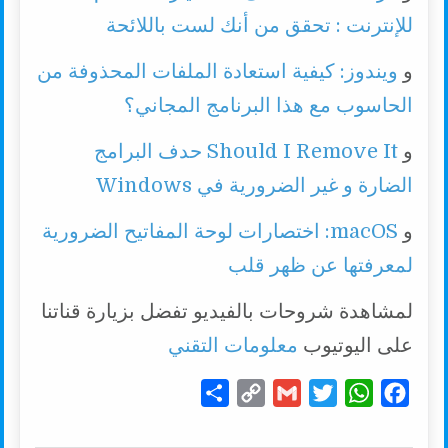
للإنترنت : تحقق من أنك لست باللائحة
و
ويندوز: كيفية استعادة الملفات المحذوفة من
الحاسوب مع هذا البرنامج المجاني؟
و
Should I Remove It حدف البرامج
الضارة و غير الضرورية في Windows
و
macOS: اختصارات لوحة المفاتيح الضرورية
لمعرفتها عن ظهر قلب
لمشاهدة شروحات بالفيديو تفضل بزيارة قناتنا
على اليوتيوب
معلومات التقني
S
C
G
T
W
F
h
o
m
w
h
a