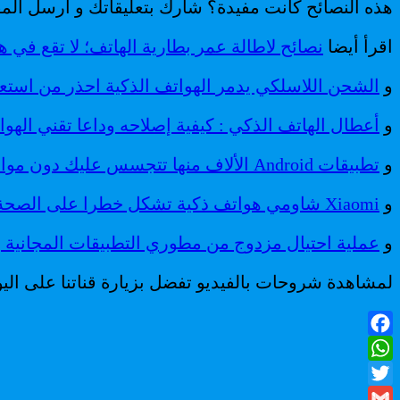
هذه النصائح كانت مفيدة؟ شارك بتعليقاتك و ارسل المق
اقرأ أيضا
نصائح لاطالة عمر بطارية الهاتف؛ لا تقع في ه
و
الشحن اللاسلكي يدمر الهواتف الذكية احذر من استعما
و
أعطال الهاتف الذكي : كيفية إصلاحه وداعا تقني الهو
و
تطبيقات Android الألاف منها تتجسس عليك دون موافقتك
و
Xiaomi شاومي هواتف ذكية تشكل خطرا على الصحة تعرض الشركة للمتابعة القضائية
و
عملية احتيال مزدوج من مطوري التطبيقات المجانية ب
لمشاهدة شروحات بالفيديو تفضل بزيارة قناتنا على الي
Facebook
WhatsApp
Twitter