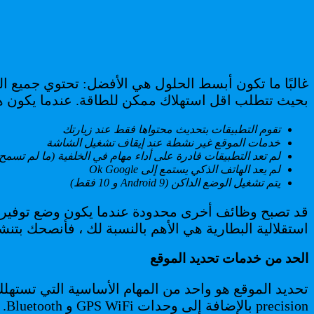
بحيث تتطلب اقل استهلاك ممكن للطاقة. عندما يكون هذ
تقوم التطبيقات بتحديث محتواها فقط عند زيارتك
خدمات الموقع غير نشطة عند إيقاف تشغيل الشاشة
لم تعد التطبيقات قادرة على أداء مهام في الخلفية (ما لم تسم
لم يعد الهاتف الذكي يستمع إلى Ok Google
يتم تشغيل الوضع الداكن (Android 9 و 10 فقط)
قد تصبح وظائف أخرى محدودة عندما يكون وضع توفير الط
استقلالية البطارية هي الأهم بالنسبة لك ، فأنصحك بت
الحد من خدمات تحديد الموقع
precision بالإضافة إلى وحدات GPS WiFi و Bluetooth. وهذا ليس ضروريا دائما. لذلك ننصحك بتغيير بعض الإعدادات: