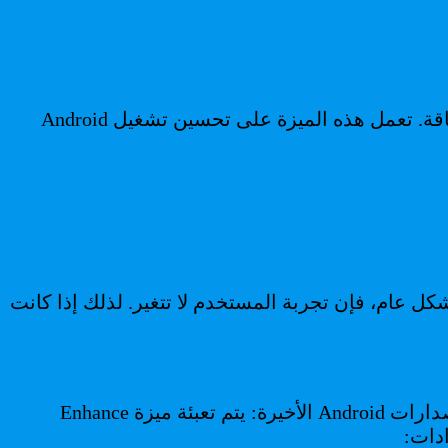
غالبًا ما تكون أبسط الحلول هي الأفضل: تحتوي جميع الهواتف الذكية الموجودة في السوق على ميزة توفير الطاقة. تعمل هذه الميزة على تحسين تشغيل Android
ل عام، فإن تجربة المستخدم لا تتغير. لذلك إذا كانت
تحديد الموقع هو واحد من المهام الأساسية التي تستهلك أكبر قدر من طاقة بطارية الهاتف الذكي. خاصة في إصدارات Android الأخيرة: يتم تعبئة ميزة Enhance