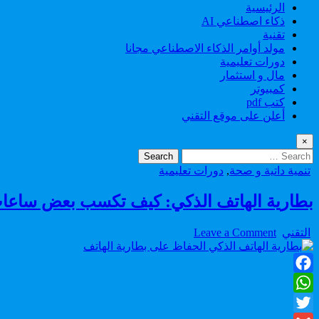
الرئيسية
ذكاء اصطناعي AI
تقنية
مولد أوامر الذكاء الاصطناعي مجانا
دورات تعليمية
مال و استثمار
كمبيوتر
كتب pdf
أعلن على موقع التقني
×
Search
for:
Posted
تنمية داتية و صحة
,
دورات تعليمية
in
بطارية الهاتف الذكي: كيف تكسب بعض ساعات 
on
Author:
التقني
Leave a Comment
بطارية
الهاتف
الذكي:
Facebook
كيف
تكسب
WhatsApp
بعض