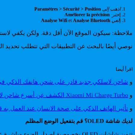
اذهب إلى
Paramètres > Sécurité > Position
إ
ختر
Améliorer la précision
إ
لغي
Analyse Bluetooth
et
Analyse Wifi
ملاحظة: سيكون الموقع الآن أقل دقة. ولكن يكفي لاستخدام
نوصي أيضًا بالبحث عن التطبيقات التي تتطلب تحديد الم
اقرأ أيضا
و
شاحن لاسلكي جديد قادر على شحن هاتفك الذكي في 25 دقيق
و
Xiaomi Mi Charge Turbo الكشف عن أسرع شاحن لاسلكي في العالم. التفاصيل
و
تأثير الهاتف الذكي على صحة الانسان عند العمل به قب
لديك شاشة OLED؟ قم بتفعيل الوضع المظلم