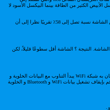
اسطة نظام الإضاءة الخلفية. الفرق ؟ على شاشة OLED، يستهلك البيكسل الأبيض الكثير من الطاقة بينما البيكسل الأسود لا
يكون الوضع الداكن موضع اهتمام من جهة استقلالية بطارية الهاتف الذكي – ويمكن أن يتيح لك توفير الطاقة من الشاشة نسبة تصل إلى 58٪ تقريبًا نظرا إلى أن
ل Pixoff تعطيل بعض وحدات البكسل في الشاشة. النتيجة ؟ الشاشة أقل سطوعًا قليلاً، لكن
لقد اعتدنا على ترك بيانات WiFi و Bluetooth والبيانات الخلوية نشطة دائمًا. و عندما تكون في المنزل أو في مكان به شبكة WiFi يبدأ التناوب مع البيانات الخلوية و
عندما تكون بعيدا فأن الهاتف يبحث باستمرار عن شبكات الواي فاي مما يستنزف طاقة بطارية الهاتف الذكي. قم بإيقاف تشغيل بيانات WiFi و Bluetooth و الخلوية