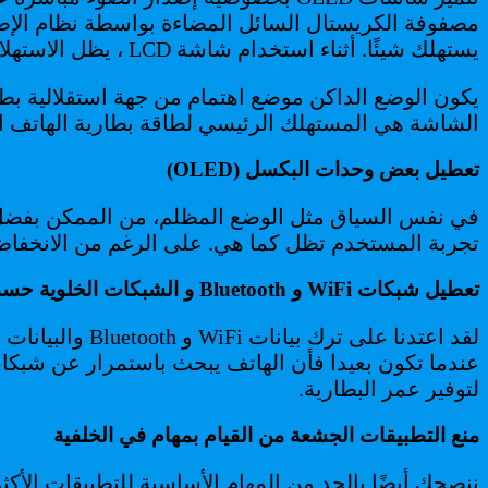
يستهلك شيئًا. أثناء استخدام شاشة LCD ، يظل الاستهلاك كما هو بغض النظر عن لون البكسل.
الشاشة هي المستهلك الرئيسي لطاقة بطارية الهاتف ال
تعطيل بعض وحدات البكسل (OLED)
تجربة المستخدم تظل كما هي. على الرغم من الانخفاض 
تعطيل شبكات WiFi و Bluetooth و الشبكات الخلوية حسب الحاجة
لتوفير عمر البطارية.
منع التطبيقات الجشعة من القيام بمهام في الخلفية
ننصحك أيضًا بالحد من المهام الأساسية للتطبيقات الأكثر ت