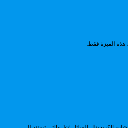
 هذه الميزة فقط.
تتميز شاشات OLED بخصوصية إصدار الضوء مباشرة على مستوى الركيزة العضوية لكل بكسل. على عكس شاشات الكريستال السائل lcd، والتي تستند إلى