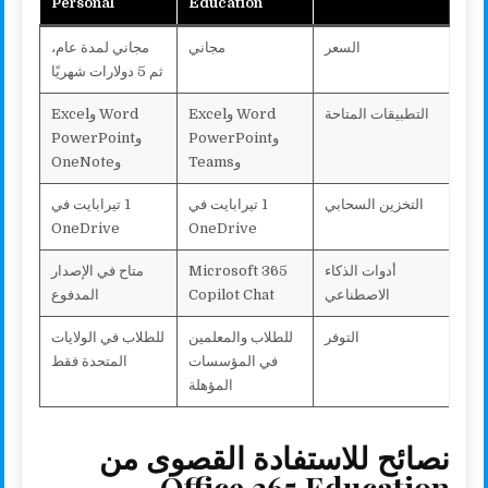
Personal
Education
السعر
مجاني
مجاني لمدة عام،
ثم 5 دولارات شهريًا
التطبيقات المتاحة
Word وExcel
Word وExcel
وPowerPoint
وPowerPoint
وTeams
وOneNote
التخزين السحابي
1 تيرابايت في
1 تيرابايت في
OneDrive
OneDrive
أدوات الذكاء
Microsoft 365
متاح في الإصدار
الاصطناعي
Copilot Chat
المدفوع
التوفر
للطلاب والمعلمين
للطلاب في الولايات
في المؤسسات
المتحدة فقط
المؤهلة
نصائح للاستفادة القصوى من
Office 365 Education