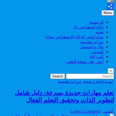
Copy
Menu
Share
Link
الرئيسية
ذكاء اصطناعي AI
تقنية
مولد أوامر الذكاء الاصطناعي مجانا
دورات تعليمية
مال و استثمار
كمبيوتر
كتب pdf
أعلن على موقع التقني
×
Search
for:
Posted
تنمية داتية و صحة
,
دورات تعليمية
in
تعلم مهارات جديدة بسرعة: دليل شامل
لتطوير الذات وتحقيق التعلم الفعال
on
Author:
التقني
Leave a Comment
تعلم