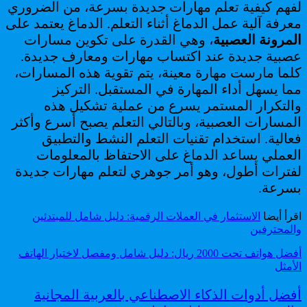
لفهم كيفية تعلم مهارات جديدة بسرعة، من الضروري
معرفة آلية عمل الدماغ أثناء التعلم. الدماغ يعتمد على
المرونة العصبية
، وهي القدرة على تكوين مسارات
عصبية جديدة عند اكتساب مهارات ومعارف جديدة.
كلما مارست مهارة معينة، يتم تقوية هذه المسارات،
مما يسهل أداء المهارة في المستقبل. التركيز
والتكرار المستمر يسرع من عملية تشكيل هذه
المسارات العصبية، وبالتالي التعلم يصبح أسرع وأكثر
فعالية. استخدام تقنيات التعلم النشط والتطبيق
العملي يساعد الدماغ على الاحتفاظ بالمعلومات
لفترات أطول، وهو أمر جوهري لتعلم مهارات جديدة
بسرعة.
اقرأ أيضا
الاستثمار في العملات الرقمية: دليل شامل للمبتدئين
والمحترفين
أفضل هواتف تحت 2000 ريال: دليل شامل ومفصل لاختيار الهاتف
الأمثل
أفضل أدوات الذكاء الاصطناعي بالعربية المجانية