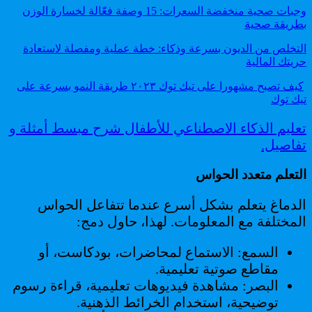
وجبات صحية منخفضة السعرات: 15 وصفة فعّالة لخسارة الوزن
بطريقة صحية
التخلص من الديون بسرعة وذكاء: خطة عملية ومفصلة لاستعادة
حريتك المالية
كيف تصبح مشهورا على تيك توك ٢٠٢٣ طريقة النمو بسرعة على
تيك توك
تعليم الذكاء الاصطناعي للأطفال شرح مبسط أمثلة و
تفاصيل.
التعلم متعدد الحواس
الدماغ يتعلم بشكل أسرع عندما تتفاعل الحواس
المختلفة مع المعلومات. لهذا، حاول دمج:
السمع: الاستماع لمحاضرات، بودكاست، أو
مقاطع صوتية تعليمية.
البصر: مشاهدة فيديوهات تعليمية، قراءة رسوم
توضيحية، استخدام الخرائط الذهنية.