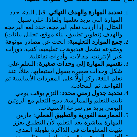
تحديد المهارة والهدف النهائي
: قبل البدء، حدد
المهارة التي تريد تعلمها ولماذا. على سبيل
المثال، إذا أردت تعلم البرمجة، حدد لغة البرمجة
والهدف (تطوير تطبيق، بناء موقع، تحليل بيانات).
جمع الموارد التعليمية
: ابحث عن مصادر موثوقة
ومتنوعة تشمل فيديوهات تعليمية، كتب، دورات
عبر الإنترنت، مقالات، وأدوات تفاعلية.
تقسيم المهارة إلى وحدات صغيرة
: التعلم على
شكل وحدات صغيرة يسهل استيعابها. مثلاً، عند
تعلم اللغة، ركز أولًا على المفردات الأساسية ثم
القواعد، ثم المحادثة.
تحديد جدول زمني محدد
: التزم بوقت يومي
ثابت للتعلم والممارسة. دمج التعلم مع الروتين
اليومي يزيد من سرعة الاستيعاب.
الممارسة الفورية والتطبيق العملي
: مارس
المهارة مباشرة بعد التعلم، لأن التطبيق يعزز
تثبيت المعلومات في الذاكرة طويلة المدى.
التقييم المستمر
: قيم تقدمك أسبوعيًا، وحدد