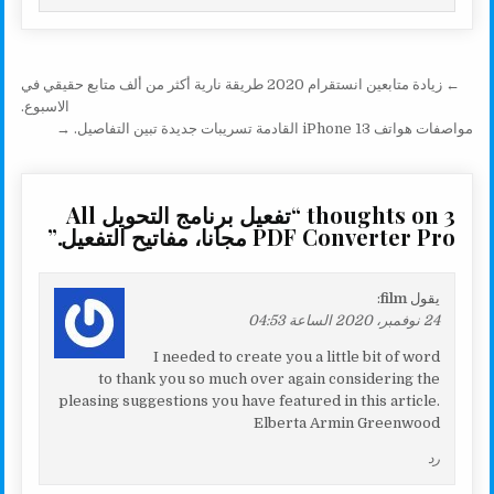
e
L
l
t
s
b
i
e
A
o
n
r
p
o
تصفّح المقالات
← زيادة متابعين انستقرام 2020 طريقة نارية أكثر من ألف متابع حقيقي في
k
p
k
الاسبوع.
مواصفات هواتف iPhone 13 القادمة تسريبات جديدة تبين التفاصيل. →
3 thoughts on “
تفعيل برنامج التحويل All
PDF Converter Pro مجانا، مفاتيح التفعيل.
”
يقول
film
:
24 نوفمبر، 2020 الساعة 04:53
I needed to create you a little bit of word
to thank you so much over again considering the
pleasing suggestions you have featured in this article.
Elberta Armin Greenwood
رد