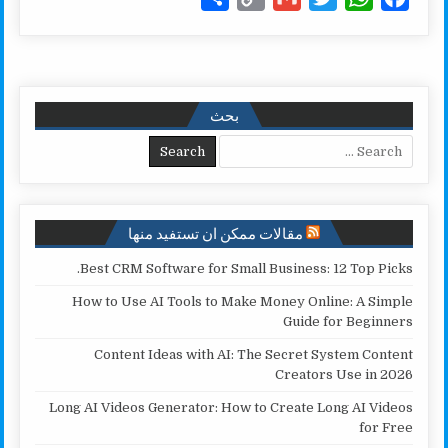
h
o
m
w
h
a
a
p
a
i
a
c
r
y
i
t
t
e
e
L
l
t
s
b
بحث
i
e
A
o
Search for:
n
r
p
o
k
p
k
مقالات ممكن ان تستفيد منها
Best CRM Software for Small Business: 12 Top Picks.
How to Use AI Tools to Make Money Online: A Simple
Guide for Beginners
Content Ideas with AI: The Secret System Content
Creators Use in 2026
Long AI Videos Generator: How to Create Long AI Videos
for Free