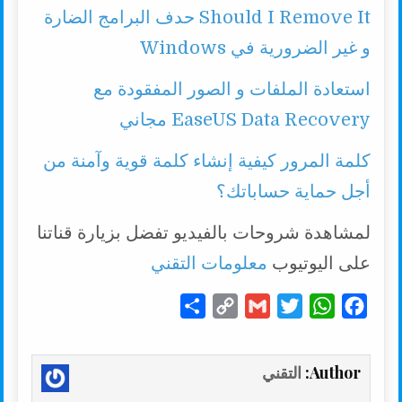
Should I Remove It حدف البرامج الضارة
و غير الضرورية في Windows
استعادة الملفات و الصور المفقودة مع
EaseUS Data Recovery مجاني
كلمة المرور كيفية إنشاء كلمة قوية وآمنة من
أجل حماية حساباتك؟
لمشاهدة شروحات بالفيديو تفضل بزيارة قناتنا
على اليوتيوب
معلومات التقني
S
C
G
T
W
F
h
o
m
w
h
a
a
p
a
i
a
c
Author:
التقني
r
y
i
t
t
e