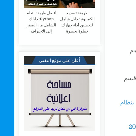
طريقة تسريع
أفضل طريقة لتعلم
الكمبيوتر: دليل شامل
Python: دليلك
لتحسين أداء جهازك
الشامل من الصفر
خطوة بخطوة
إلى الاحتراف
أعلن على موقع التقني
يجابايت) من قسم
بنظام
ستعمل على ويندوز 7 حتى عام 2022