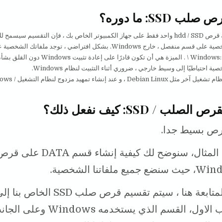
 SSD: ما دوره؟
إذا كان لديك قرص hdd / SSD واحد فقط على جهاز الكمبيوتر الخاص بك ، فإن التقسيم سيسمح
ملفاتك الشخصية على قسم منفصل ، خارج Windows. بشكل افتراضي ، توجد ملفاتك 
Windows: C: \ Users \ . الميزة هي أن تكون قادرًا على إعادة تثبيت
ة احتياطيًا إلى وسيط خارجي ، ضروري أثناء التثبيت لنظام Windows.
عند بتثبيت نظام تشغيل آخر مثل Debian Linux ،
صلب / SSD: كيف نفعل ذلك؟
رص بسيط جدا.
على سبيل المثال، سنوضح لك كيفية إنشا
من خلال المتابعة هنا ، سيتم تقسيم قرص 
على الجانب الاول، القسم الذي يستخدمه s