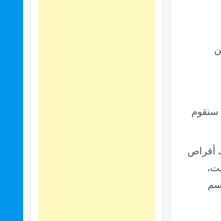
مين
المساحة الحرة المتاحة بعد تخفيض قسم Windows ، سنقوم
ل بنظام Windows مع محرك أقراص
يًا 99.90 جيجابايت،
شاء قسم