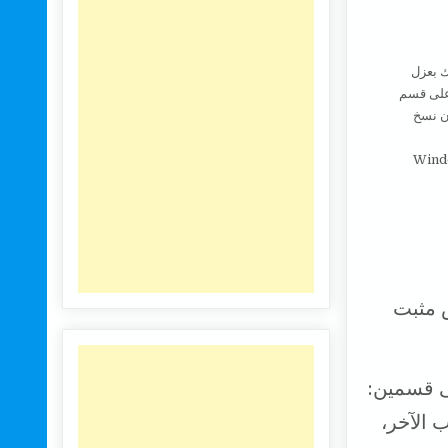
 لك بعزل
الشخصية على قسم
 Windows دون القلق بشأن نسخ
 و عند إنشاء تمهيد مزدوج لنظام التشغيل Windows /
ء قسم DATA على قرص مثبت
صلب SSD الخاص بنا إلى قسمين:
Window وعلى الجانب الآخر،