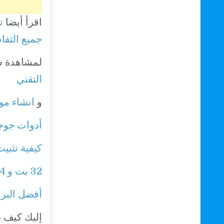
اقرأ أيضا
ت
جميع التفا
لمشاهدة شر
التقني
و
انشاء مو
أدوات جوجل 
كيفية تثبيت ويندوز 10 مجانا على جهاز ال
32 بت و 64 بت ؟ كيف تعرف نظام تشغيل حاسوبك والمعالج
أفضل البرا
إليك كيف ذ