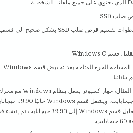
صلب SSD
فيما يلي خطوات تقسيم قرص صلب SSD بشكل صحيح إلى قس
2 من خلال 
بياناتنا.
على سبيل المثال، جهاز كمبيوتر يعم
ثابت 100 جيجابايت، ويشغل قسم Windows حال
وسنقوم بتقليل قسم Windows إلى 39.90 جيجابايت ثم إن