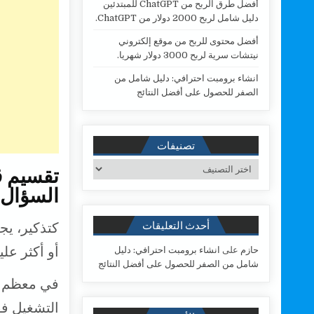
أفضل طرق الربح من ChatGPT للمبتدئين
s
b
دليل شامل لربح 2000 دولار من ChatGPT.
A
o
أفضل محتوى للربح من موقع إلكتروني
p
o
نيتشات سرية لربح 3000 دولار شهريا.
p
k
انشاء برومبت احترافي: دليل شامل من
الصفر للحصول على أفضل النتائج
تصنيفات
تصنيفات
السؤال 
أحدث التعليقات
أو أكثر علي
حازم
على
انشاء برومبت احترافي: دليل
شامل من الصفر للحصول على أفضل النتائج
في معظم ا
التشغيل ف