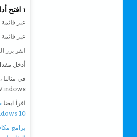
1 افتح أداة إدارة الأقراص:
عبر قائمة ا
عبر قائمة Quick Link:
انقر بزر الماوس ال
أدخل مقدار
Windows البالغ 99.90 جيجابايت لتحرير 39.90 جيج
اقرأ ايضا
ط
dows 10