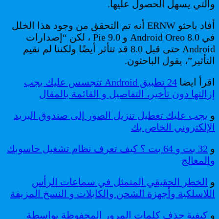
والتي يسهل الحصول عليها.
أفاد باحثو ERNW أنه تم التحقق من وجود هذا الخلل
في Android Oreo 8.0 و Pie 9.0 ، لكن “إصدارات
Android حتى قبل 8.0 قد تتأثر أيضًا ولكننا لم نقيم
التأثير”، يقول الباحثون.
اقرأ ايضا
24 تطبيق Android تتجسس عليك يجب
إزالتها دون تأخير، التفاصيل و القائمة بالمقال
و
يجب عليك تعطيل تنزيل الصور إلى صندوق البريد
الإلكتروني الخاص بك
و
32 بت و 64 بت ؟ كيف تعرف نظام تشغيل حاسوبك
والمعالج
و
الخطر الحقيقي المتمثل في سماعات الرأس
اللاسلكية وأجهزة الشحن والكابلات و النسخ المزيفة
و
كيفية حذف كلمات المرور المحفوظة بواسطة