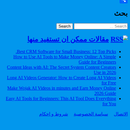
Share
Link
بحث
Search
for:
مقالات ممكن ان تستفيد منها
Best CRM Software for Small Business: 12 Top Picks.
How to Use AI Tools to Make Money Online: A Simple
Guide for Beginners
Content Ideas with AI: The Secret System Content Creators
Use in 2026
Long AI Videos Generator: How to Create Long AI Videos
for Free
Make Wojak AI Videos in minutes and Earn Money Online
2026 Guide
Easy AI Tools for Beginners: This AI Tool Does Everything
for You
الاتصال
سياسة الخصوصية
شروط و احكام