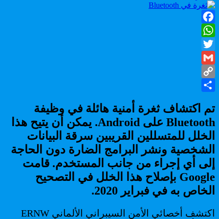
ثغرة
خطيرة
على
Facebook
Bluetooth
قم
WhatsApp
بتحديث
Twitter
هاتفك
الذكي
Gmail
في
Copy
أقرب
وقت
Share
Link
(خاص
تم اكتشاف ثغرة أمنية هائلة في وظيفة
أندرويد)
Bluetooth على Android. يمكن أن يتيح هذا
الخلل للمتسللين القريبين سرقة البيانات
الشخصية ونشر البرامج الضارة دون الحاجة
إلى أي إجراء من جانب المستخدم. قامت
Google بإصلاح هذا الخلل في التصحيح
الخاص به في فبراير 2020.
اكتشف أخصائي الأمن السيبراني الألماني ERNW