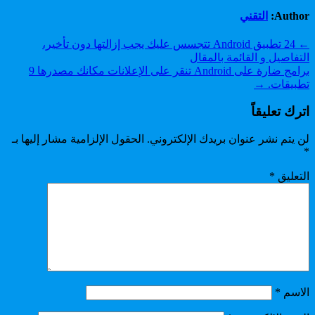
Author:
التقني
تصفّح
← 24 تطبيق Android تتجسس عليك يجب إزالتها دون تأخير،
التفاصيل و القائمة بالمقال
المقالات
برامج ضارة على Android تنقر على الإعلانات مكانك مصدرها 9
تطبيقات. →
اترك تعليقاً
لن يتم نشر عنوان بريدك الإلكتروني.
الحقول الإلزامية مشار إليها بـ
*
التعليق
*
الاسم
*