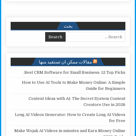
a
p
a
i
a
c
r
y
i
t
t
e
e
L
l
t
s
b
بحث
i
e
A
o
Search for:
n
r
p
o
k
p
k
مقالات ممكن ان تستفيد منها
Best CRM Software for Small Business: 12 Top Picks.
How to Use AI Tools to Make Money Online: A Simple
Guide for Beginners
Content Ideas with AI: The Secret System Content
Creators Use in 2026
Long AI Videos Generator: How to Create Long AI Videos
for Free
Make Wojak AI Videos in minutes and Earn Money Online