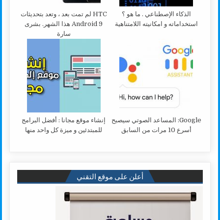
الذكاء الإصطناعي . ما هو ؟
HTC لم تمت بعد ، وتعد بتحديثات
استخداماته و امكانيته اللامتناهية
Android 9 هذا الشهر. بشرى
سارة
Google: المساعد الصوتي سيصبح
إنشاء موقع مجانا : أفضل البرامج
أسرع 10 مرات من السابق
للمبتدئين و ميزة كل واحد منها
أعلن على موقع التقني