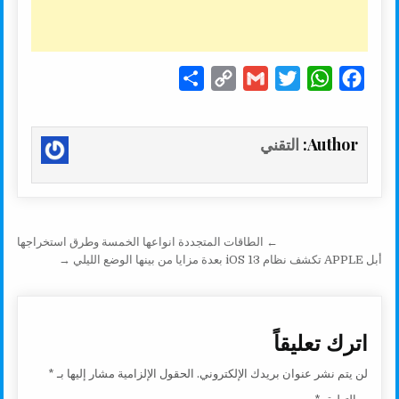
S
C
G
T
W
F
h
o
m
w
h
a
a
p
a
i
a
c
Author:
التقني
r
y
i
t
t
e
e
L
l
t
s
b
i
e
A
o
n
r
p
o
تصفّح المقالات
← الطاقات المتجددة انواعها الخمسة وطرق استخراجها
k
p
k
أبل APPLE تكشف نظام iOS 13 بعدة مزايا من بينها الوضع الليلي →
اترك تعليقاً
لن يتم نشر عنوان بريدك الإلكتروني.
الحقول الإلزامية مشار إليها بـ
*