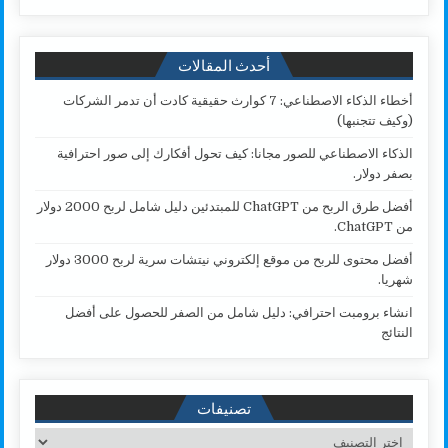
أحدث المقالات
أخطاء الذكاء الاصطناعي: 7 كوارث حقيقية كادت أن تدمر الشركات
(وكيف تتجنبها)
الذكاء الاصطناعي للصور مجانا: كيف تحول أفكارك إلى صور احترافية
بصفر دولار.
أفضل طرق الربح من ChatGPT للمبتدئين دليل شامل لربح 2000 دولار
من ChatGPT.
أفضل محتوى للربح من موقع إلكتروني نيتشات سرية لربح 3000 دولار
شهريا.
انشاء برومبت احترافي: دليل شامل من الصفر للحصول على أفضل
النتائج
تصنيفات
تصنيفات