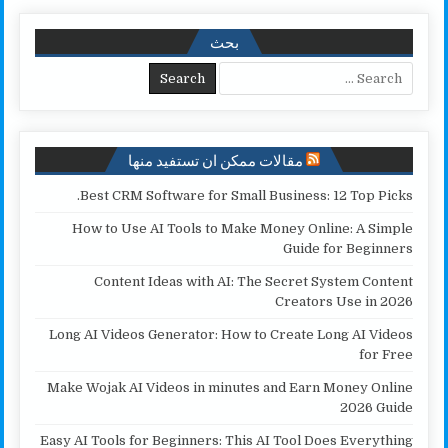
r
y
i
t
t
e
e
L
l
t
s
b
بحث
i
e
A
o
Search for:
n
r
p
o
k
p
k
مقالات ممكن ان تستفيد منها
Best CRM Software for Small Business: 12 Top Picks.
How to Use AI Tools to Make Money Online: A Simple
Guide for Beginners
Content Ideas with AI: The Secret System Content
Creators Use in 2026
Long AI Videos Generator: How to Create Long AI Videos
for Free
Make Wojak AI Videos in minutes and Earn Money Online
2026 Guide
Easy AI Tools for Beginners: This AI Tool Does Everything