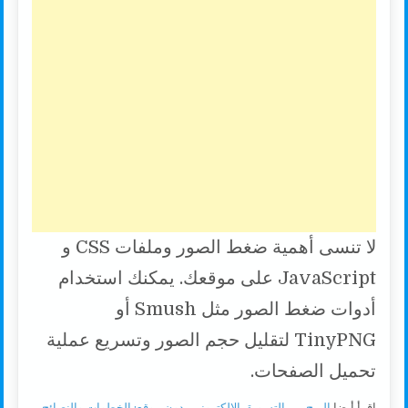
لا تنسى أهمية ضغط الصور وملفات CSS و
JavaScript على موقعك. يمكنك استخدام
أدوات ضغط الصور مثل Smush أو
TinyPNG لتقليل حجم الصور وتسريع عملية
تحميل الصفحات.
اقرأ أيضا
الربح من التسويق الالكتروني بدون موقع: الخطوات والنصائح