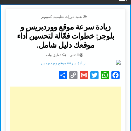
POSTED IN
تقنية
,
دورات تعليمية
,
كمبيوتر
زيادة سرعة موقع ووردبريس و
بلوجر: خطوات فعّالة لتحسين أداء
موقعك دليل شامل.
AUTHOR:
على زيادة سرعة موقع ووردبريس 
التقني
تعليق واحد
S
C
G
T
W
F
h
o
m
w
h
a
a
p
a
i
a
c
r
y
i
t
t
e
e
L
l
t
s
b
i
e
A
o
n
r
p
o