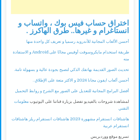
اختراق حساب فيس بوك ، واتساب و
انستاغرام و غيرها.. طرق الهاكرز .
أحسن الألعاب المجانية للأندرويد رسميا و تعريف كل واحدة منها
طريقة استخدام مايكروسوفت أوفيس مجانًا على Android و الاستفادة
منه
تحديث الصور القديمة بهاتفك الذكي لتصبح بجودة عالية و بسهولة تامة.
أحسن ألعاب ايفون مجانا 2024 و الاكثر متعة على الإطلاق .
أفضل البرامج المجانية للتعديل على الصور مع الشرح و روابط التحميل
لمشاهدة شروحات بالفيديو تفضل بزيارة قناتنا على اليوتيوب
معلومات
التقني
هاشتاقات انستقرام مشهورة 2023 هاشتاقات انستقرام ريلز هاشتاقات
انستقرام عربية
تسريع موقع ووردبريس