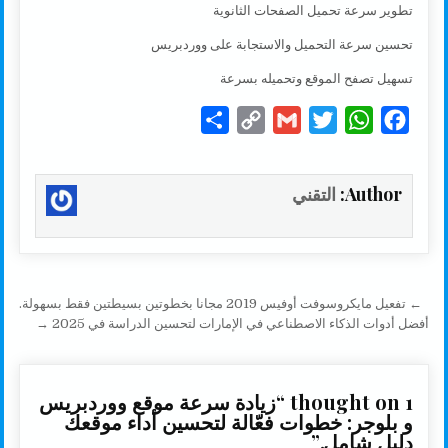
تطوير سرعة تحميل الصفحات الثانوية
تحسين سرعة التحميل والاستجابة على ووردبريس
تسهيل تصفح الموقع وتحميله بسرعة
S
C
G
T
W
F
h
o
m
w
h
a
a
p
a
i
a
c
Author:
التقني
r
y
i
t
t
e
e
L
l
t
s
b
i
e
A
o
n
r
p
o
تصفّح المقالات
← تفعيل مايكروسوفت أوفيس 2019 مجانا بخطوتين بسيطتين فقط بسهولة.
k
p
k
أفضل أدوات الذكاء الاصطناعي في الإمارات لتحسين الدراسة في 2025 →
1 thought on “
زيادة سرعة موقع ووردبريس
و بلوجر: خطوات فعّالة لتحسين أداء موقعك
دليل شامل.
”