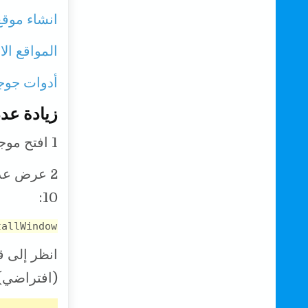
انشاء موقع
المواقع ال
أدوات جوجل 
زيادة عدد
1 افتح موجه الأوامر كمسؤول.
10:
tallWindow
(افتراضي).