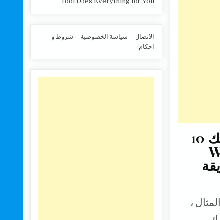
Tool Does Everything for You
الاتصال
سياسة الخصوصية
شروط و
احكام
على Windows 10 ، بعد تثبيت تحديث جديد، لديك 10
Window
يقة
لمثال ،
 كان لديك