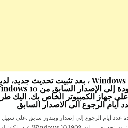
r
y
i
t
e
L
l
t
i
e
n
r
k
أيام للعودة إلى الإصدار السابق من s 10
على جهاز الكمبيوتر الخاص بك. اليك طر
د أيام الرجوع الى الاصدار السابق
ة عدد أيام الرجوع إلى إصدار ويندوز سابق .على سبيل ا
إذا قمت بتثبيت تحديث ميزات Windows 10 1903 عندما