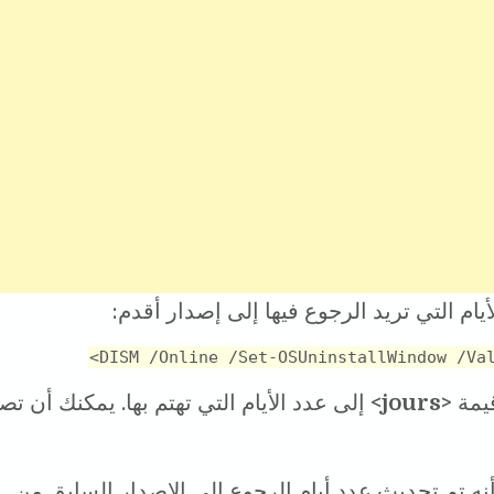
يام التي تريد الرجوع فيها إلى إصدار أقدم:
DISM /Online /Set-OSUninstallWindow /Val
قيمة
<jours>
ه تم تحديث عدد أيام الرجوع إلى الإصدار السابق من