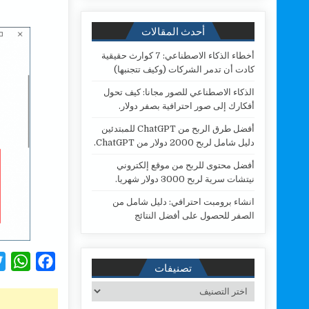
أحدث المقالات
أخطاء الذكاء الاصطناعي: 7 كوارث حقيقية
كادت أن تدمر الشركات (وكيف تتجنبها)
الذكاء الاصطناعي للصور مجانا: كيف تحول
أفكارك إلى صور احترافية بصفر دولار.
أفضل طرق الربح من ChatGPT للمبتدئين
دليل شامل لربح 2000 دولار من ChatGPT.
أفضل محتوى للربح من موقع إلكتروني
نيتشات سرية لربح 3000 دولار شهريا.
انشاء برومبت احترافي: دليل شامل من
الصفر للحصول على أفضل النتائج
W
F
تصنيفات
h
a
تصنيفات
a
c