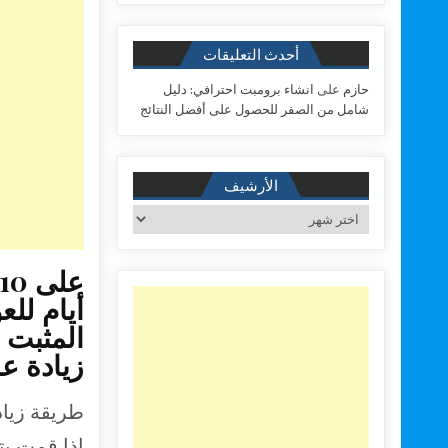
t
e
s
b
أحدث التعليقات
A
o
حازم
على
انشاء برومبت احترافي: دليل
p
o
شامل من الصفر للحصول على أفضل النتائج
p
k
الأرشيف
الأرشيف
المثبت 
زيادة عد
طريقة زياد