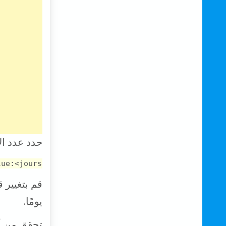
حدد عدد الأ
ue:<jours>
قم بتغيير 
يومًا.
تحقق من أن