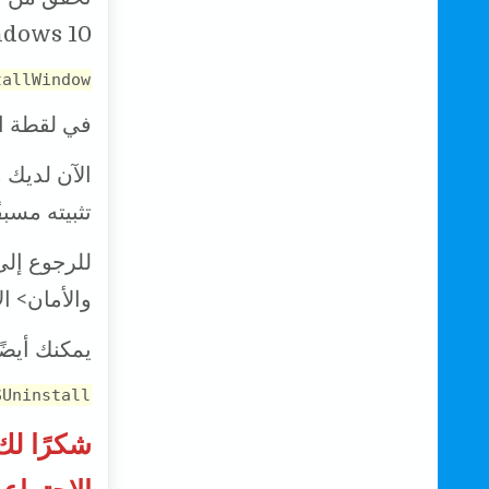
dows 10:
tallWindow
في لقطة الشا
تثبيته مسب
للرجوع إلى
والأمان> ال
يمكنك أيضً
SUninstall
شكرًا لك