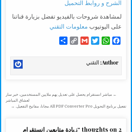
الشرح و روابط التحميل
لمشاهدة شروحات بالفيديو تفضل بزيارة قناتنا
على اليوتيوب
معلومات التقني
S
C
G
T
W
F
h
o
m
w
h
a
a
p
a
i
a
c
Author:
التقني
r
y
i
t
t
e
e
L
l
t
s
b
i
e
A
o
n
r
p
o
تصفّح المقالات
← مباشر انستقرام يحصل على تعديل يهم ملايين المستخدمين، خبر سار
k
p
k
لعشاق المباشر
تفعيل برنامج التحويل All PDF Converter Pro مجانا، مفاتيح التفعيل. →
2 thoughts on “
زيادة متابعين انستقرام