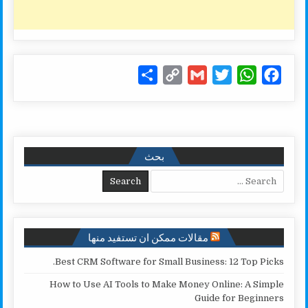
S
C
G
T
W
F
h
o
m
w
h
a
a
p
a
i
a
c
r
y
i
t
t
e
e
L
l
t
s
b
بحث
i
e
A
o
Search for:
n
r
p
o
k
p
k
مقالات ممكن ان تستفيد منها
Best CRM Software for Small Business: 12 Top Picks.
How to Use AI Tools to Make Money Online: A Simple
Guide for Beginners