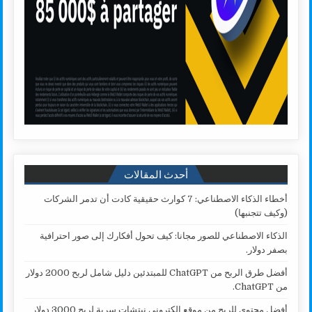
أحدث المقالات
أخطاء الذكاء الاصطناعي: 7 كوارث حقيقية كادت أن تدمر الشركات
(وكيف تتجنبها)
الذكاء الاصطناعي للصور مجانا: كيف تحول أفكارك إلى صور احترافية
بصفر دولار.
أفضل طرق الربح من ChatGPT للمبتدئين دليل شامل لربح 2000 دولار
من ChatGPT.
أفضل محتوى للربح من موقع إلكتروني نيتشات سرية لربح 3000 دولار