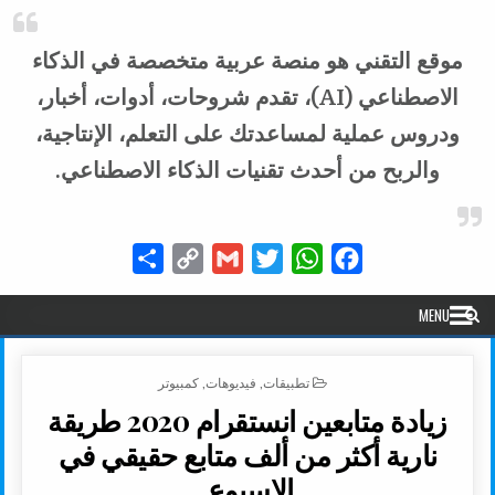
موقع التقني هو منصة عربية متخصصة في الذكاء
الاصطناعي (AI)، تقدم شروحات، أدوات، أخبار،
ودروس عملية لمساعدتك على التعلم، الإنتاجية،
والربح من أحدث تقنيات الذكاء الاصطناعي.
Share
Copy
Gmail
Twitter
WhatsApp
Facebook
Link
MENU
POSTED IN
تطبيقات
,
فيديوهات
,
كمبيوتر
زيادة متابعين انستقرام 2020 طريقة
نارية أكثر من ألف متابع حقيقي في
الاسبوع.