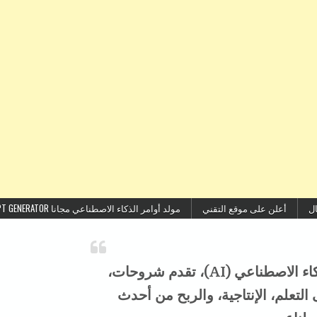
ال
أعلن على موقع التقني
مولد أوامر الذكاء الاصطناعي مجانا FREE AI PROMPT GENERATOR
موقع التقني هو منصة عربية متخصصة في الذكاء الاصطناعي (AI)، تقدم شروحات،
تعلم، الإنتاجية، والربح من أحدث