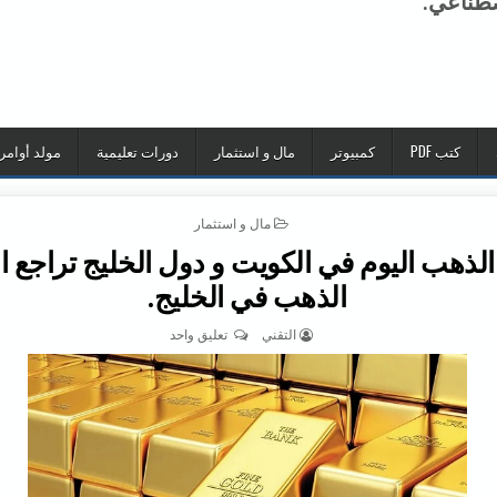
صطناعي.
كتب PDF
كمبيوتر
مال و استثمار
دورات تعليمية
مولد أوامر
POSTED IN
مال و استثمار
لذهب اليوم في الكويت و دول الخليج تراجع ا
الذهب في الخليج.
AUTHOR:
على سعر الذهب اليوم في الكويت
التقني
تعليق واحد