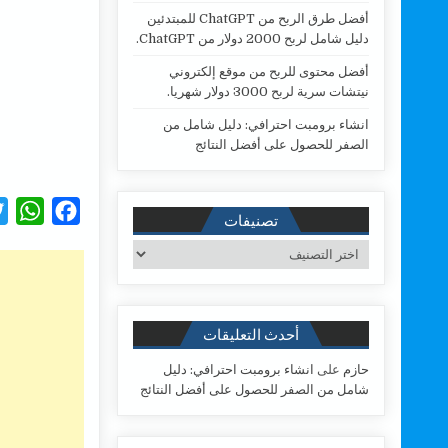
أفضل طرق الربح من ChatGPT للمبتدئين
دليل شامل لربح 2000 دولار من ChatGPT.
أفضل محتوى للربح من موقع إلكتروني
نيتشات سرية لربح 3000 دولار شهريا.
انشاء برومبت احترافي: دليل شامل من
الصفر للحصول على أفضل النتائج
W
F
تصنيفات
h
a
تصنيفات
a
c
t
e
s
b
أحدث التعليقات
A
o
حازم
على
انشاء برومبت احترافي: دليل
p
o
شامل من الصفر للحصول على أفضل النتائج
p
k