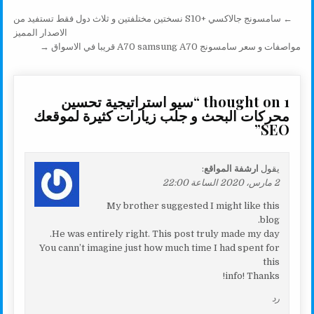
n
r
p
o
تصفّح المقالات
← سامسونج جالاكسي +S10 نسختين مختلفتين و ثلاث دول فقط تستفيد من
k
p
k
الاصدار المميز
مواصفات و سعر سامسونج A70 samsung A70 قريبا في الاسواق →
1 thought on “
سيو استراتيجية تحسين
محركات البحث و جلب زيارات كثيرة لموقعك
”
SEO
يقول
ارشفة المواقع
:
2 مارس، 2020 الساعة 22:00
My brother suggested I might like this
blog.
He was entirely right. This post truly made my day.
You cann’t imagine just how much time I had spent for
this
info! Thanks!
رد