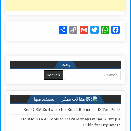
S
C
G
T
W
F
h
o
m
w
h
a
a
p
a
i
a
c
r
y
i
t
t
e
e
L
l
t
s
b
بحث
i
e
A
o
Search for:
n
r
p
o
k
p
k
مقالات ممكن ان تستفيد منها
Best CRM Software for Small Business: 12 Top Picks.
How to Use AI Tools to Make Money Online: A Simple
Guide for Beginners