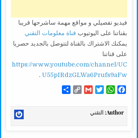
فيديو تفصيلي و مواقع مهمة ساشرحها قريبا
بقناتنا على اليوتيوب
قناة معلومات التقني
يمكنك الاشتراك بالقناة لتتوصل بالجديد حصريا
على قناتنا
https://www.youtube.com/channel/UC
.
U55pIRdzGLWa6Prufs9aFw
S
C
G
T
W
F
h
o
m
w
h
a
a
p
a
i
a
c
Author:
التقني
r
y
i
t
t
e
e
L
l
t
s
b
i
e
A
o