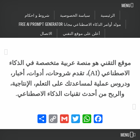
Skip to conten
MENU
الرئيسية
سياسة الخصوصية
شروط و احكام
مولد أوامر الذكاء الاصطناعي مجانا FREE AI PROMPT GENERATOR
أعلن على موقع التقني
الاتصال
موقع التقني هو منصة عربية متخصصة في الذكاء
الاصطناعي (AI)، تقدم شروحات، أدوات، أخبار،
ودروس عملية لمساعدتك على التعلم، الإنتاجية،
والربح من أحدث تقنيات الذكاء الاصطناعي.
Share
Copy
Gmail
Twitter
WhatsApp
Facebook
Link
MENU