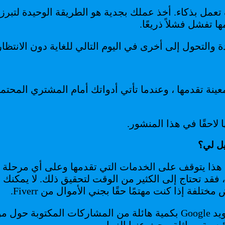
 تعمل بذكاء. أخذ عملك بجدية هو الطريقة الوحيدة لتب
ا تفشل فشلاً ذريعًا.
التحول إلى أخرى في اليوم التالي للغاية دون الانتظار
نة تقدمها ، وعندما تأتي أدواتك أمام المشتري المحتم
 لاحقًا في هذا المنشور.
 هذا يتوقف على الخدمات التي تقدمها وعلى أي مرحلة من
ة إذا كنت مهتمًا حقًا بجني الأموال من Fiverr.
خوارزمية العمل على Fiverr لا تختلف عن جوجل. تم تزويد Google بكمية هائل
ية مماثلة يبحث عنها الزوار.