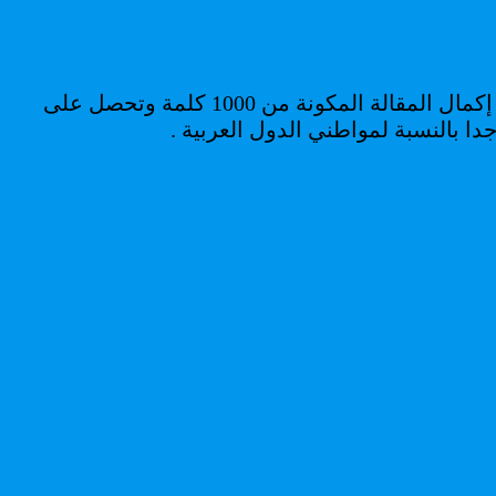
صحيح ، قد لا يستحق 5 دولارات وقتك لاستكمال بعض المهام. و يبدو الأمر شاقًا ، حيث ستمضى 4.5 ساعات في إكمال المقالة المكونة من 1000 كلمة وتحصل على