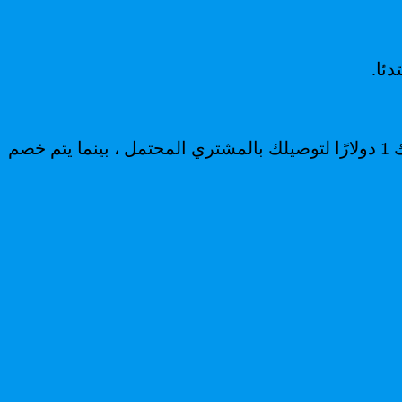
ئا.
في الواقع ، تبلغ تكلفة ال gig أو الخدمة التي ستقدمها خمسة دولارات كحد أدنى ، لكن Fiverr فايفر يفرض عليك 1 دولارًا لتوصيلك بالمشتري المحتمل ، بينما يتم خصم