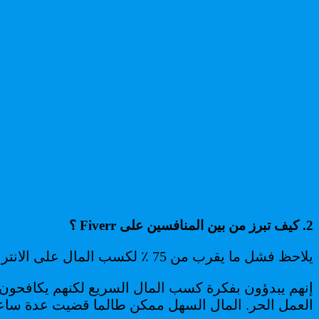
2. كيف تبرز من بين المنافسين على Fiverr ؟
يلاحظ فشل ما يقرب من 75 ٪ لكسب المال على الانترنت. لماذا ا؟ السبب واضح. ولكن لا أحد لديه الجرأة لرؤيته بشكل صحيح.
إنهم يبدؤون بفكرة كسب المال السريع لكنهم يكافحون 
العمل الحر. المال السهل ممكن طالما قضيت عدة ساعا