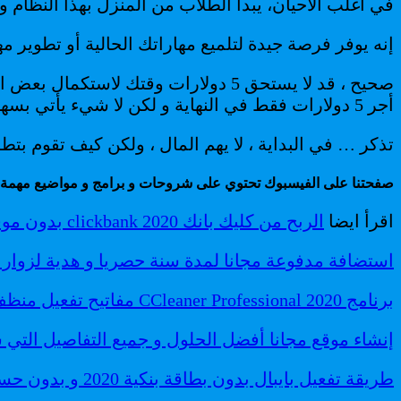
في أغلب الأحيان، يبدأ الطلاب من المنزل بهذا النظام 
إنه يوفر فرصة جيدة لتلميع مهاراتك الحالية أو تطوير م
أجر 5 دولارات فقط في النهاية و لكن لا شيء يأتي بسهولة كمبتدئ ستعمل 9 ساعات مقابل 10 دولار و هذا جيد جدا بالنسبة لمواطني الدول العربية .
تذكر … في البداية ، لا يهم المال ، ولكن كيف تقوم بتط
صفحتنا على الفيسبوك تحتوي على شروحات و برامج و مواضيع مهمة
اقرأ ايضا
الربح من كليك بانك clickbank 2020 بدون موقع الكتروني دليل شامل 100$ يوميا
استضافة مدفوعة مجانا لمدة سنة حصريا و هدية لزوار م
برنامج CCleaner Professional 2020 مفاتيح تفعيل منظف مسرع الحاسوب
إنشاء موقع مجانا أفضل الحلول و جميع التفاصيل التي س
طريقة تفعيل بايبال بدون بطاقة بنكية 2020 و بدون حساب بنكي في بلدك.