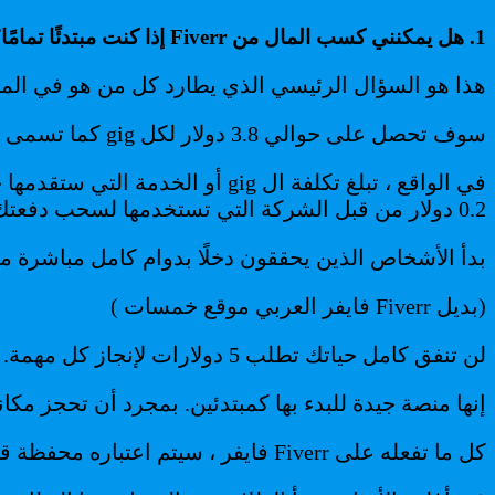
1. هل يمكنني كسب المال من Fiverr إذا كنت مبتدئًا تمامًا؟
هذا هو السؤال الرئيسي الذي يطارد كل من هو في المرح
سوف تحصل على حوالي 3.8 دولار لكل gig كما تسمى حسب الموقع أو الخدمة التي ستقدمها حسب تخصصك.
0.2 دولار من قبل الشركة التي تستخدمها لسحب دفعتك.
بدأ الأشخاص الذين يحققون دخلًا بدوام كامل مباشرة من المنزل
(بديل Fiverr فايفر العربي موقع خمسات )
لن تنفق كامل حياتك تطلب 5 دولارات لإنجاز كل مهمة. ناهيك عن أن إمكانات كسب Fiverr تأتي بلا حدود.
إنها منصة جيدة للبدء بها كمبتدئين. بمجرد أن تحجز مكان
كل ما تفعله على Fiverr فايفر ، سيتم اعتباره محفظة قيمة في مكانه المناسب.