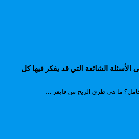
لموقع المربح كثيرا Fiverr فايفر ، سأطلعك على الأسئلة الشائعة التي قد يفكر فيها كل
 كامل؟ ما هي طرق الربح من فايفر …