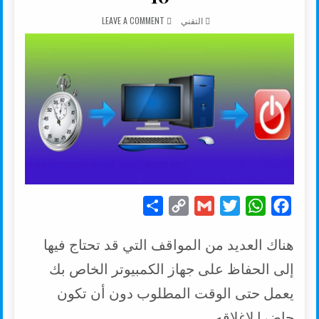
AUTHOR:
ON طريقة تخطيط أو إيقاف تلقائيا جهاز الكمبيوتر الخاص بك بنظام WINDOWS 10
التقني
LEAVE A COMMENT
S
C
G
T
W
F
h
o
m
w
h
a
هناك العديد من المواقف التي قد تحتاج فيها
a
p
a
i
a
c
r
y
i
t
t
e
إلى الحفاظ على جهاز الكمبيوتر الخاص بك
e
L
l
t
s
b
يعمل حتى الوقت المطلوب دون أن تكون
i
e
A
o
حاضرا لإغلاقه.