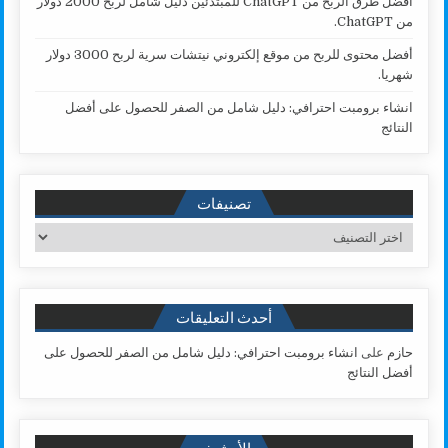
أفضل طرق الربح من ChatGPT للمبتدئين دليل شامل لربح 2000 دولار
من ChatGPT.
أفضل محتوى للربح من موقع إلكتروني نيتشات سرية لربح 3000 دولار
شهريا.
انشاء برومبت احترافي: دليل شامل من الصفر للحصول على أفضل
النتائج
تصنيفات
تصنيفات
أحدث التعليقات
حازم
على
انشاء برومبت احترافي: دليل شامل من الصفر للحصول على
أفضل النتائج
الأرشيف