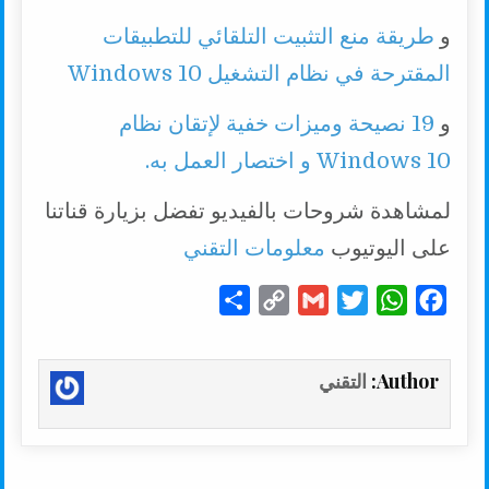
و
طريقة منع التثبيت التلقائي للتطبيقات
المقترحة في نظام التشغيل Windows 10
و
19 نصيحة وميزات خفية لإتقان نظام
Windows 10 و اختصار العمل به.
لمشاهدة شروحات بالفيديو تفضل بزيارة قناتنا
على اليوتيوب
معلومات التقني
S
C
G
T
W
F
h
o
m
w
h
a
a
p
a
i
a
c
Author:
التقني
r
y
i
t
t
e
e
L
l
t
s
b
i
e
A
o
n
r
p
o