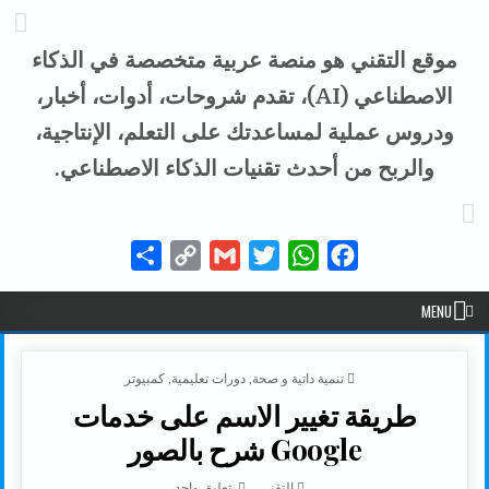
موقع التقني هو منصة عربية متخصصة في الذكاء
الاصطناعي (AI)، تقدم شروحات، أدوات، أخبار،
ودروس عملية لمساعدتك على التعلم، الإنتاجية،
والربح من أحدث تقنيات الذكاء الاصطناعي.
Share
Copy
Gmail
Twitter
WhatsApp
Facebook
Link
MENU
POSTED IN
تنمية داتية و صحة
,
دورات تعليمية
,
كمبيوتر
طريقة تغيير الاسم على خدمات
Google شرح بالصور
AUTHOR:
على طريقة تغيير الاسم على خدمات GOOGLE شرح با
التقني
تعليق واحد