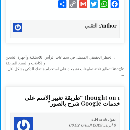
S
C
G
T
W
F
h
o
m
w
h
a
a
p
a
i
a
c
Author:
التقني
r
y
i
t
t
e
e
L
l
t
s
b
i
e
A
o
n
r
p
o
تصفّح المقالات
← الخطر الحقيقي المتمثل في سماعات الرأس اللاسلكية وأجهزة الشحن
k
p
k
والكابلات و النسخ المزيفة
Google تطلق ثلاثة تطبيقات تشجعك على استخدام هاتفك الذكي بشكل أقل.
→
1 thought on “
طريقة تغيير الاسم على
خدمات Google شرح بالصور
”
يقول
id4arab
:
6 أبريل، 2023 الساعة 09:02