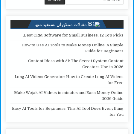
n
r
p
o
k
p
k
مقالات ممكن ان تستفيد منها
Best CRM Software for Small Business: 12 Top Picks.
How to Use AI Tools to Make Money Online: A Simple
Guide for Beginners
Content Ideas with AI: The Secret System Content
Creators Use in 2026
Long AI Videos Generator: How to Create Long AI Videos
for Free
Make Wojak AI Videos in minutes and Earn Money Online
2026 Guide
Easy AI Tools for Beginners: This AI Tool Does Everything
for You