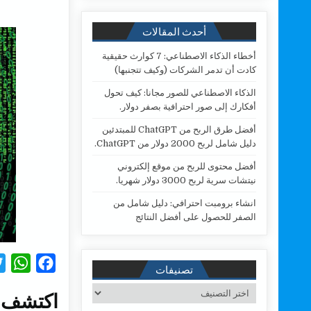
أحدث المقالات
أخطاء الذكاء الاصطناعي: 7 كوارث حقيقية
كادت أن تدمر الشركات (وكيف تتجنبها)
الذكاء الاصطناعي للصور مجانا: كيف تحول
أفكارك إلى صور احترافية بصفر دولار.
أفضل طرق الربح من ChatGPT للمبتدئين
دليل شامل لربح 2000 دولار من ChatGPT.
أفضل محتوى للربح من موقع إلكتروني
نيتشات سرية لربح 3000 دولار شهريا.
انشاء برومبت احترافي: دليل شامل من
الصفر للحصول على أفضل النتائج
W
F
تصنيفات
h
a
تصنيفات
اكتشف ب
a
c