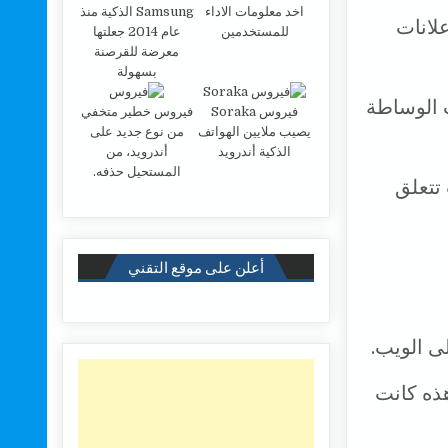
اخد معلومات الاداء
Samsung الذكية منذ
لانات
للمستخدمين
عام 2014 جعلتها
معرضة للقرصنة
بسهولة
 الوساطة
فيروس Soraka
فيروس خطير متخفي
يصيب ملايين الهواتف
من نوع جديد على
الذكية أندرويد
أندرويد، من
المستحيل حذفه.
تها بيانات تتعلق
أعلن على موقع التقني
ى الويب.
ذه كانت