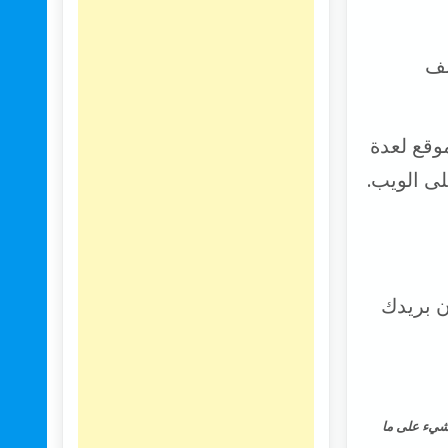
لف
وقع لعدة
لى الويب.
ن بريدك
 ، كل شيء على ما