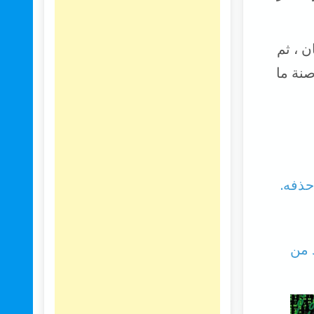
ن ، ثم
صنة ما
حذفه.
د من