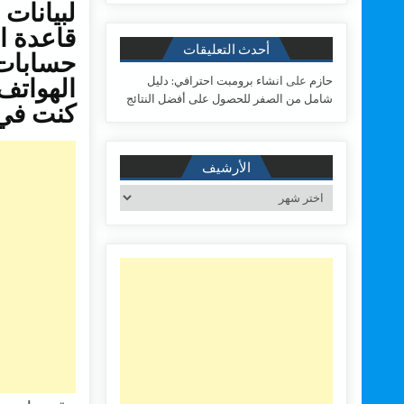
t
e
قاعدة ا
s
b
أحدث التعليقات
A
o
الهواتف
حازم
على
انشاء برومبت احترافي: دليل
p
o
شامل من الصفر للحصول على أفضل النتائج
كنت في ا
p
k
الأرشيف
الأرشيف