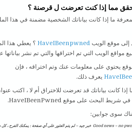
تحقق مما إذا كنت تعرضت ل قرصنة ؟
عرفة ما إذا كانت بياناتك الشخصية مضمنة في هذا الم
 إلى موقع الويب
HaveIBeenpwned
؟ يعطي هذا الم
 مواقع الويب التي تم اختراقها والتي تم نشر بياناتها ع
موقع يحتوي على معلومات عنك وتم اختراقه ، فإن
HaveIBe
يعرف ذلك.
 إذا كانت بياناتك قد تعرضت للاختراق أم لا ، اكتب عنوا
 شريط البحث على موقع HaveIBeenPwned.
ناك سوى جوابين:
Good news – no pwnage found خبر جيد – لم يتم العثور على أي صفحة : يمكنك الفرح