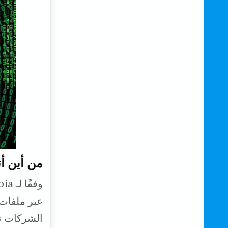
من أين أ
عبر ملفات 
الشركات تب