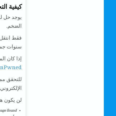
كيفية ال
يوجد حل لم
الضخم.
فقط انتقل
سنوات جميع
إذا كان ال
enPwned
للتحقق مما
الإلكتروني في
لن يكون ه