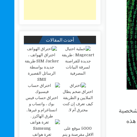
أحدث المقالات
Magecart : طريقة
اختراق الهواتف ،
جديدة للقراصنة
SIM Jacker طريقة
لسرقة البيانات
جديدة بواسطة
المصرفية
الرسائل القصيرة
SMS
اختراق ضخم يطال
الملايين و الطريقة
اختراق حساب فيس
كيف تعرف إن كنت
بوك ، واتساب و
ت الشخصية
مخترق أم لا.
انستاغرام و غيرها..
طرق الهاكرز .
 هذه
5000 موقع على
الاقل مقرصنة و يتم
ثغرة هواتف