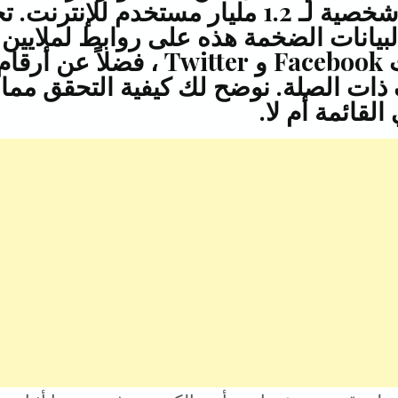
لبيانات شخصية لـ 1.2 مليار مستخدم للإنترنت
r
y
i
t
لبيانات الضخمة هذه على روابط لملايين
e
L
l
t
حسابات Facebook و Twitter ، فضلاً عن أرقا
i
e
 ذات الصلة. نوضح لك كيفية التحقق مما إ
n
r
لقائمة أم لا.
k