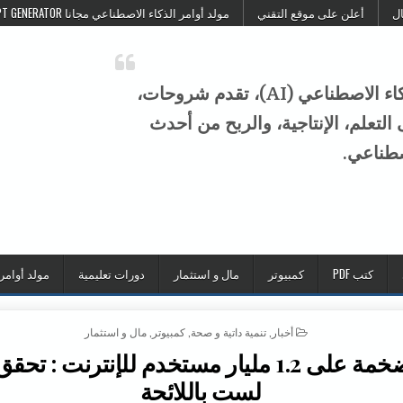
ال
أعلن على موقع التقني
مولد أوامر الذكاء الاصطناعي مجانا FREE AI PROMPT GENERATOR
موقع التقني هو منصة عربية متخصصة في الذكاء الاصطناعي (AI)، تقدم شروحات،
تعلم، الإنتاجية، والربح من أحدث
صطناعي.
كتب PDF
كمبيوتر
مال و استثمار
دورات تعليمية
مولد أوامر
POSTED IN
أخبار
,
تنمية داتية و صحة
,
كمبيوتر
,
مال و استثمار
قرصنة ضخمة على 1.2 مليار مستخدم للإنترنت : 
لست باللائحة