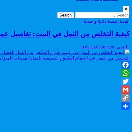
×
Search
for:
Posted
تقنية
,
تنمية داتية و صحة
in
كيفية التخلص من النمل في البيت: تفاصيل عملي
on
Author:
التقني
Leave a Comment
كيفية
التخلص
من
النمل
Facebook
في
البيت:
WhatsApp
تفاصيل
Twitter
عملية
للتخلص
Gmail
من
Copy
النمل
نهائيًا
Share
Link