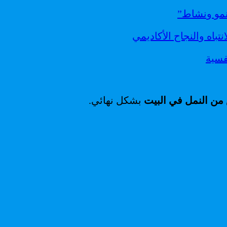
نمو ونشاط”
تباه والنجاح الأكاديمي
فسية
من النمل في البيت
بشكل نهائي.