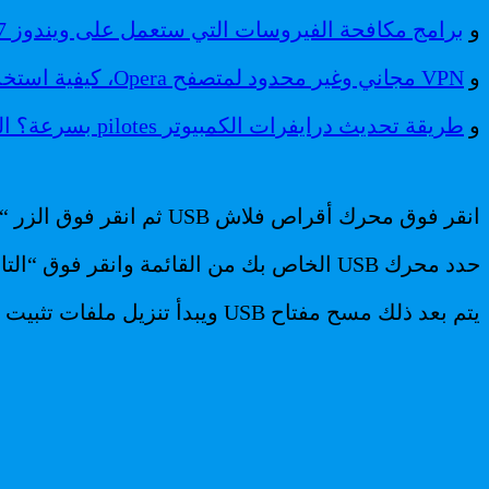
و
برامج مكافحة الفيروسات التي ستعمل على ويندوز 7 حتى عام 2022 التفاصيل و القائمة
و
VPN مجاني وغير محدود لمتصفح Opera، كيفية استخدامه؟
و
طريقة تحديث درايفرات الكمبيوتر pilotes بسرعة؟ الطريقة بالصور
انقر فوق محرك أقراص فلاش USB ثم انقر فوق الزر “التالي”.
حدد محرك USB الخاص بك من القائمة وانقر فوق “التالي”.
يتم بعد ذلك مسح مفتاح USB ويبدأ تنزيل ملفات تثبيت Windows 10.