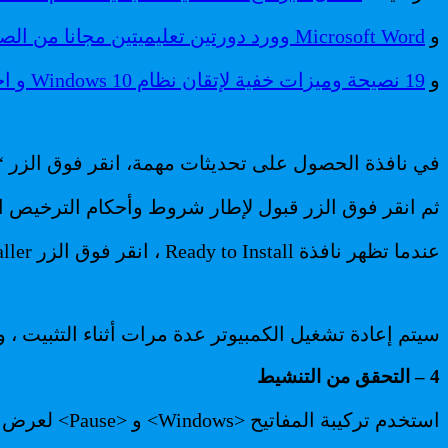
و
Microsoft Word وورد دورتين تعليميتين مجانا من الصفر الى الاحتراف
و
19 نصيحة وميزات خفية لإتقان نظام Windows 10 و اختصار العمل به.
في نافذة الحصول على تحديثات مهمة، انقر فوق الزر “ا
ثم انقر فوق الزر قبول لإطار شروط وأحكام الترخيص ال
عندما تظهر نافذة Ready to Install ، انقر فوق الزر Installer.
سيتم إعادة تشغيل الكمبيوتر عدة مرات أثناء التثبيت ، و
4 – التحقق من التنشيط
استخدم تركيبة المفاتيح <Windows> و <Pause> لعرض نافذة تكوين النظام.