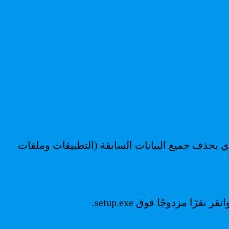
تشغيل الكمبيوتر من مفتاح USB ، فأنت تقوم بإجراء تثبيت كامل لنظام التشغيل Windows 10 والذي يحذف جميع البيانات السابقة (التطبيقات وملفات