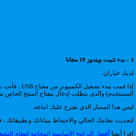
3 – بدء تثبيت ويندوز 10 مجانا
لديك خياران.
المستخدم) والذي يتطلب إدخال مفتاح المنتج الخاص بنظام Windows الحالي الخاص بك لتن
ليس هذا المسار الذي نقترح عليك اتباعه.
لتحديث نظامك الحالي والاحتفاظ ببياناتك وتطبيقاتك ، قم بتشغيل مستكشف ال
اقرا أيضا
أفضل البرامج الأساسية المجانية لنظام التشغيل Windows مع روابط الت