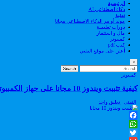
الرئيسية
ذكاء اصطناعي AI
تقنية
مولد أوامر الذكاء الاصطناعي مجانا
دورات تعليمية
مال و استثمار
كمبيوتر
كتب pdf
أعلن على موقع التقني
×
Search
for:
Posted
كمبيوتر
in
كيفية تثبيت ويندوز 10 مجانا على جهاز الكمبيوتر الخاص بك، الطريقة بالصور
Author:
على
التقني
تعليق واحد
كيفية
تثبيت
ويندوز
Facebook
10
مجانا
WhatsApp
على