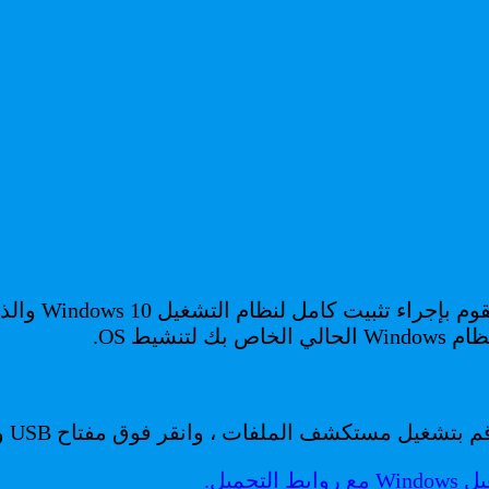
إذا قمت ببدء 
شيط OS.
ملفات ، وانقر فوق مفتاح USB وانقر نقرًا مزدوجًا فوق setup.exe.
حميل.