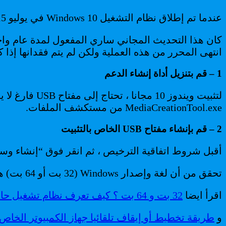
عندما تم إطلاق نظام التشغيل Windows 10 في يوليو 2015 ، قامت Microsoft بحملة ترويجية باستخدام نظام التشغيل ويندوز 7 و 8.1 من أجل تثبيت ويندوز 10 مجانا.
كان هذا التحديث المجاني ساري المفعول لمدة عام واح
انتهى المحرر من هذه العملية ولكن لم يتم فقدانها إذا كنت لا تزال ترغب في ت
1 – قم بتنزيل أداة إنشاء الدعم
لتثبيت ويندوز 10 مجانا ، تحتاج إلى مفتاح USB فارغ لا يقل عن 8 جيجابايت ، قم بتنزيل
MediaCreationTool.exe من مستكشف الملفات.
2 – قم بإنشاء مفتاح USB الخاص بالتثبيت
أقبل شروط اتفاقية الترخيص ، ثم انقر فوق “إنشاء وسائ
تحقق من أن لغة وإصدار Windows (32 بت أو 64 بت) هما الصحيحان. انقر على زر التالي.
اقرأ ايضا
32 بت و 64 بت ؟ كيف تعرف نظام تشغيل حاسوبك والمعالج
و
طريقة تخطيط أو إيقاف تلقائيا جهاز الكمبيوتر الخاص بك بنظام