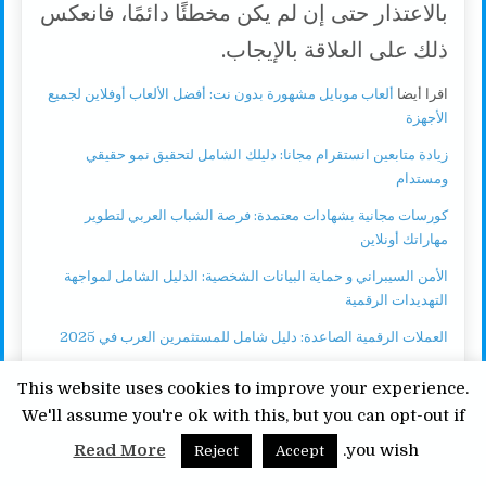
بالاعتذار حتى إن لم يكن مخطئًا دائمًا، فانعكس
ذلك على العلاقة بالإيجاب.
اقرا أيضا
ألعاب موبايل مشهورة بدون نت: أفضل الألعاب أوفلاين لجميع
الأجهزة
زيادة متابعين انستقرام مجانا: دليلك الشامل لتحقيق نمو حقيقي
ومستدام
كورسات مجانية بشهادات معتمدة: فرصة الشباب العربي لتطوير
مهاراتك أونلاين
الأمن السيبراني و حماية البيانات الشخصية: الدليل الشامل لمواجهة
التهديدات الرقمية
العملات الرقمية الصاعدة: دليل شامل للمستثمرين العرب في 2025
الاستثمار في العملات الرقمية: دليل شامل للمبتدئين والمحترفين
This website uses cookies to improve your experience.
الغيرة المفرطة والخوف من
We'll assume you're ok with this, but you can opt-out if
الخيانة
Scroll to Top
Read More
you wish.
Reject
Accept