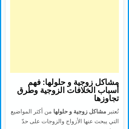
e
L
l
t
s
b
i
e
A
o
n
r
p
o
k
p
k
مشاكل زوجية و حلولها: فهم
أسباب الخلافات الزوجية وطرق
تجاوزها
تُعتبر
مشاكل زوجية و حلولها
من أكثر المواضيع
التي يبحث عنها الأزواج والزوجات على حدّ