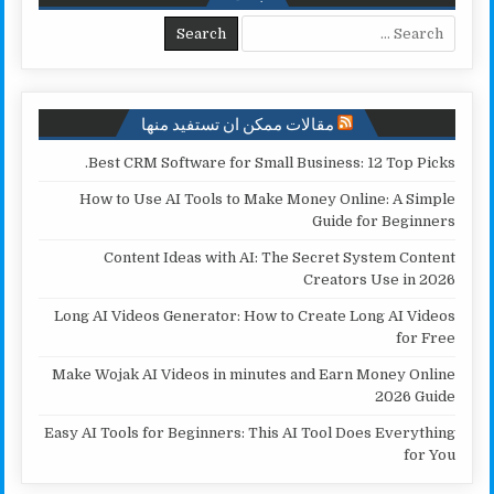
i
e
A
o
Search for:
n
r
p
o
k
p
k
مقالات ممكن ان تستفيد منها
Best CRM Software for Small Business: 12 Top Picks.
How to Use AI Tools to Make Money Online: A Simple
Guide for Beginners
Content Ideas with AI: The Secret System Content
Creators Use in 2026
Long AI Videos Generator: How to Create Long AI Videos
for Free
Make Wojak AI Videos in minutes and Earn Money Online
2026 Guide
Easy AI Tools for Beginners: This AI Tool Does Everything
for You