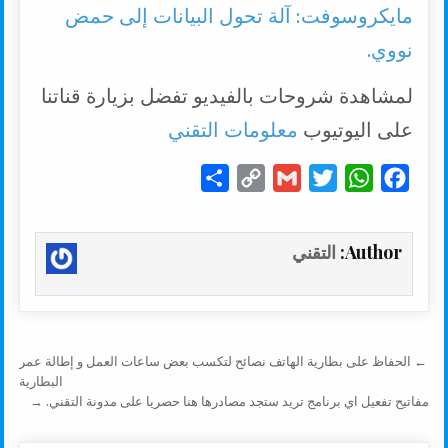
مايكروسوفت: آلة تحول البيانات إلى حمض
نووي.
لمشاهدة شروحات بالفيديو تفضل بزيارة قناتنا
على اليوتيوب
معلومات التقني
S
C
G
T
W
F
h
o
m
w
h
a
a
p
a
i
a
c
Author:
التقني
r
y
i
t
t
e
e
L
l
t
s
b
i
e
A
o
n
r
p
o
تصفّح المقالات
← الحفاظ على بطارية الهاتف نصائح لتكسب بعض ساعات العمل و إطالة عمر
k
p
k
البطارية
مفاتيح تفعيل اي برنامج تريد ستجد مصادرها هنا حصريا على مدونة التقني. →