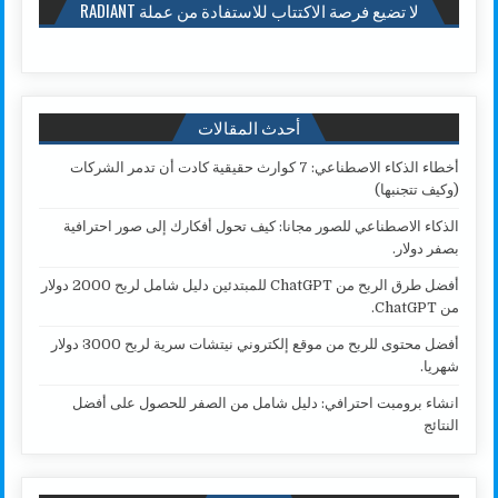
لا تضيع فرصة الاكتتاب للاستفادة من عملة RADIANT
أحدث المقالات
أخطاء الذكاء الاصطناعي: 7 كوارث حقيقية كادت أن تدمر الشركات
(وكيف تتجنبها)
الذكاء الاصطناعي للصور مجانا: كيف تحول أفكارك إلى صور احترافية
بصفر دولار.
أفضل طرق الربح من ChatGPT للمبتدئين دليل شامل لربح 2000 دولار
من ChatGPT.
أفضل محتوى للربح من موقع إلكتروني نيتشات سرية لربح 3000 دولار
شهريا.
انشاء برومبت احترافي: دليل شامل من الصفر للحصول على أفضل
النتائج