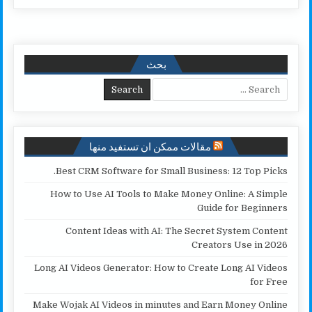
h
o
m
w
h
a
a
p
a
i
a
c
r
y
i
t
t
e
e
L
l
t
s
b
بحث
i
e
A
o
Search for:
n
r
p
o
k
p
k
مقالات ممكن ان تستفيد منها
Best CRM Software for Small Business: 12 Top Picks.
How to Use AI Tools to Make Money Online: A Simple
Guide for Beginners
Content Ideas with AI: The Secret System Content
Creators Use in 2026
Long AI Videos Generator: How to Create Long AI Videos
for Free
Make Wojak AI Videos in minutes and Earn Money Online