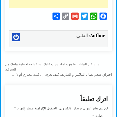
S
C
G
T
W
F
h
o
m
w
h
a
a
p
a
i
a
c
Author:
التقني
r
y
i
t
t
e
e
L
l
t
s
b
i
e
A
o
n
r
p
o
تصفّح المقالات
← تشفير البيانات ما هو و لماذا يجب عليك استخدامه لحماية بيانتك من
k
p
k
السرقة.
اختراق ضخم يطال الملايين و الطريقة كيف تعرف إن كنت مخترق أم لا. →
اترك تعليقاً
لن يتم نشر عنوان بريدك الإلكتروني.
الحقول الإلزامية مشار إليها بـ
*
التعليق
*