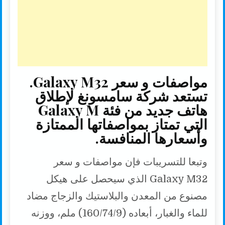
مواصفات و سعر Gаlaxy M32.
تستعد شركة سامسونغ لإطلاق
هاتف جديد من فئة Gаlaxy M
التي تمتاز بمواصفاتها الممتازة
وأسعارها المنافسة.
وتبعا للتسريبات فإن مواصفات و سعر
Gаlaxy M32 الذي سيحصل على هيكل
مصنوع من المعدن والبلاستيك والزجاج مضاد
للماء والغبار، أبعاده (160/74/9) ملم، ووزنه