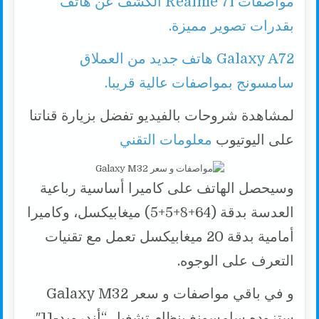
مواصفات Realme 7i الكشف عن هاتف
بقدرات تصوير مميزة.
Galaxy A72 هاتف جديد من العملاق
سامسونج بمواصفات عالية قريبا.
لمشاهدة شروحات بالفيديو تفضل بزيارة قناتنا
على اليوتيوب
معلومات التقني
وسيحصل الهاتف على كاميرا أساسية رباعية
العدسة بدقة (64+8+5+5) ميغابيكسل، وكاميرا
أمامية بدقة 20 ميغابيكسل تعمل مع تقنيات
التعرف على الوجوه.
و في باقي مواصفات و سعر Gаlaxy M32
ستزوده سامسونغ بنظام تشغيل “أندرويد-11″،