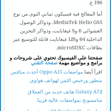
196 غ.
أما المعالج فيه فسيكون ثماني النوى من نوع
MediaTek Helio G85، وذواكر الوصول
العشوائي 6 و8 غيغابايت، وذواكر التخزين
الداخلية 64 و128 غيغابايت قابلة للتوسيع عبر
بطاقات microSDXC.
صفحتنا على الفيسبوك تحتوي على شروحات و
برامج و مواضيع مهمة
صفحة التقني
اقرأ أيضا
مواصفات Oppo A15 أحدث منافس
متطور ورخيص الثمن لهواتف هواوي.
Galaxy A72 هاتف جديد من العملاق
سامسونج بمواصفات عالية قريبا.