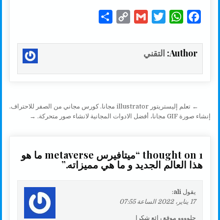
S
C
G
T
W
F
h
o
m
w
h
a
a
p
a
i
a
c
Author:
التقني
r
y
i
t
t
e
e
L
l
t
s
b
i
e
A
o
n
r
p
o
تصفّح المقالات
← تعلم إليستريتور illustrator مجانا. كورس مجاني من الصفر للاحتراف.
k
p
k
إنشاء صورة GIF مجانا، أفضل الادوات المجانية لانشاء صور متحركة. →
1 thought on “
ميتافيرس metaverse ما هو
هذا العالم الجديد و ما هي مميزاته.
”
يقول
ali
:
17 يناير، 2022 الساعة 07:55
حلوووو موقع رائع شكرا