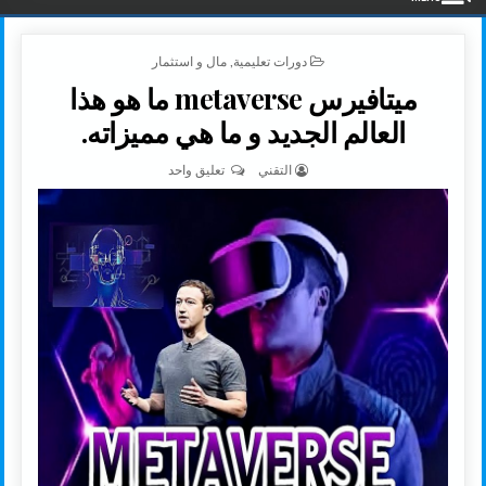
POSTED IN
دورات تعليمية
,
مال و استثمار
ميتافيرس metaverse ما هو هذا
العالم الجديد و ما هي مميزاته.
AUTHOR:
على ميتافيرس METAVERSE ما هو هذا العالم الجديد و ما هي مميزاته.
التقني
تعليق واحد