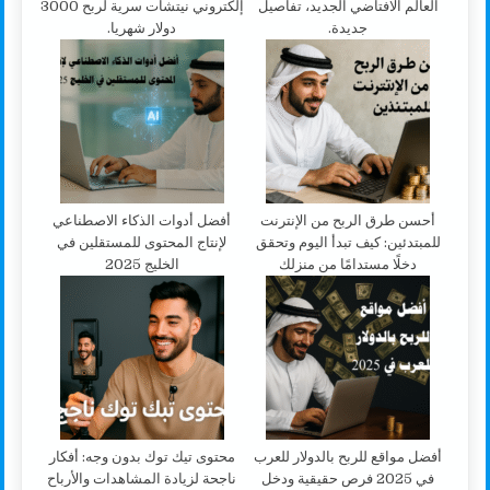
العالم الافتاضي الجديد، تفاصيل
إلكتروني نيتشات سرية لربح 3000
جديدة.
دولار شهريا.
أحسن طرق الربح من الإنترنت
أفضل أدوات الذكاء الاصطناعي
للمبتدئين: كيف تبدأ اليوم وتحقق
لإنتاج المحتوى للمستقلين في
دخلًا مستدامًا من منزلك
الخليج 2025
أفضل مواقع للربح بالدولار للعرب
محتوى تيك توك بدون وجه: أفكار
في 2025 فرص حقيقية ودخل
ناجحة لزيادة المشاهدات والأرباح