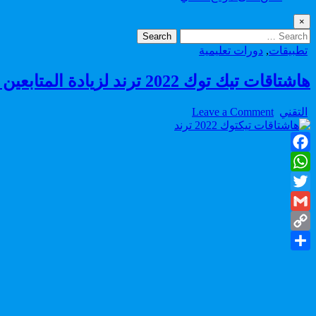
×
Search
for:
Posted
تطبيقات
,
دورات تعليمية
in
هاشتاقات تيك توك 2022 ترند لزيادة المتابعين و التفاعل مع فيديوهاتك
on
Author:
التقني
Leave a Comment
هاشتاقات
تيك
توك
Facebook
2022
ترند
WhatsApp
لزيادة
Twitter
المتابعين
و
Gmail
التفاعل
Copy
مع
فيديوهاتك
Share
Link