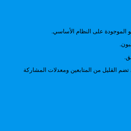
و الموجودة على النظام الأساسي.
ت تيك توك 2022 ترند على مليارات المشاهدات، وهو ما يفسر سبب ظهور حسابات TikTok التي تضم القليل من المتابعين ومعدلات المشاركة