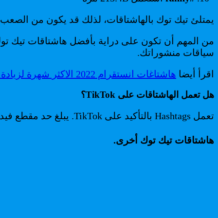
يمتلئ تيك توك بالهاشتاقات، لذلك قد يكون من الصعب ا
سياقات منشوراتك.
اقرأ أيضا
هاشتاغات انستقرام 2022 الاكثر شهرة لزيادة المتابعين و التفاعل مع منشوراتك.
هل تعمل الهاشتاقات على TikTok؟
تعمل Hashtags بالتأكيد على TikTok. يبلغ حد مقطع فيديو 100 حرف مما يعني أنه يمكنك تضمين أكبر عدد تريده من علامات التصنيف ضمن هذا الحد.
هاشتاقات تيك توك أخرى.