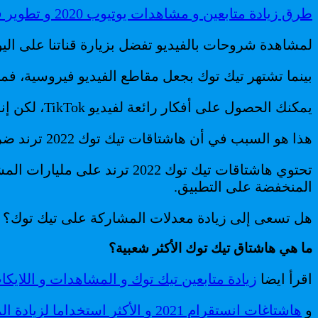
طرق زيادة متابعين و مشاهدات يوتيوب 2020 و تطوير قناتك في وقت قصير
لمشاهدة شروحات بالفيديو تفضل بزيارة قناتنا على الي
بينما تشتهر تيك توك بجعل مقاطع الفيديو فيروسية، فمن
يمكنك الحصول على أفكار رائعة لفيديو TikTok، لكن إنشاء المحتوى لن يكون مفيدًا ما لم يراه الأشخاص المناسبون.
هذا هو السبب في أن هاشتاقات تيك توك 2022 ترند ضرورية لأنها يمكن أن تزيد من رؤية المستخدم على التطبيق.
المنخفضة على التطبيق.
هل تسعى إلى زيادة معدلات المشاركة على تيك توك؟ لقد أ
ما هي هاشتاق تيك توك الأكثر شعبية؟
اقرأ ايضا
زيادة متابعين تيك توك و المشاهدات و اللايك
و
هاشتاغات انستقرام 2021 و الأكثر استخداما لزيادة المتابعين و التفاعل حسب التصنيف.