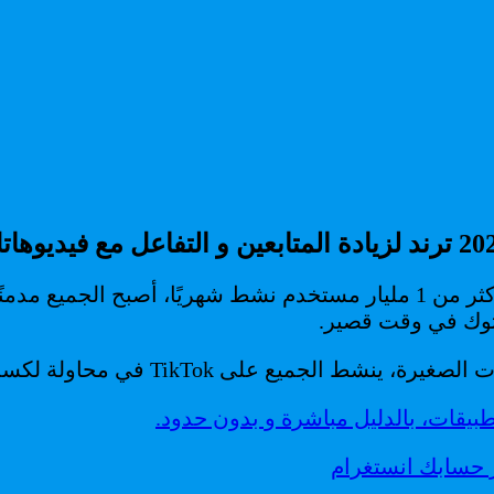
ما هو TikTok؟ TikTok هو تطبيق لمشاركة الفيديو مع أكثر من 1 مليار مستخدم