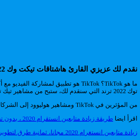
نقدم لك عزيزي القارئ هاشتاقات تيكت وك 2022 ترند لزيادة المتابعين و التفاعل مع فيديوهاتك في وقت قياسي.
توك 2022 ترند التي سنقدم لك، ستبح من مشاهير تيك توك في وقت قصير.
من المؤثرين في TikTok ومشاهير هوليوود إلى الشركات الصغيرة، ينشط الجميع على TikTok في محاولة لكسب الظهور والمتابعين على الموقع.
اقرأ ايضا
طريقة زيادة متابعين انستقرام 2020 ، بدون تطبيقات، بالدليل مباشرة و بدون حدود.
زيادة متابعين انستغرام 2020 مجانا، ثمانية طرق لتطوير حسابك انستغرام