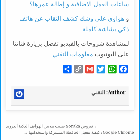
ساعات العمل الاضافية و إطالة عمرها؟
و
هواوي على وشك كشف النقاب عن هاتف
ذكي بشاشة كاملة
لمشاهدة شروحات بالفيديو تفضل بزيارة قناتنا
على اليوتيوب
معلومات التقني
S
C
G
T
W
F
h
o
m
w
h
a
a
p
a
i
a
c
Author:
التقني
r
y
i
t
t
e
e
L
l
t
s
b
i
e
A
o
n
r
p
o
تصفّح المقالات
← فيروس Soraka يصيب ملايين الهواتف الذكية أندرويد
k
p
k
Google Chrome : كيفية تفعيل الحافظة المشتركة واستخدامها →