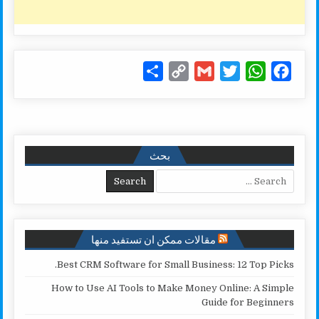
S
C
G
T
W
F
h
o
m
w
h
a
a
p
a
i
a
c
r
y
i
t
t
e
e
L
l
t
s
b
بحث
i
e
A
o
Search for:
n
r
p
o
k
p
k
مقالات ممكن ان تستفيد منها
Best CRM Software for Small Business: 12 Top Picks.
How to Use AI Tools to Make Money Online: A Simple
Guide for Beginners