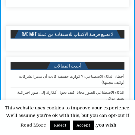
لا تضيع فرصة الاكتتاب للاستفادة من عملة RADIANT
أحدث المقالات
أخطاء الذكاء الاصطناعي: 7 كوارث حقيقية كادت أن تدمر الشركات
(وكيف تتجنبها)
الذكاء الاصطناعي للصور مجانا: كيف تحول أفكارك إلى صور احترافية
بصفر دولار.
This website uses cookies to improve your experience.
أفضل طرق الربح من ChatGPT للمبتدئين دليل شامل لربح 2000 دولار
من ChatGPT.
We'll assume you're ok with this, but you can opt-out if
أفضل محتوى للربح من موقع إلكتروني نيتشات سرية لربح 3000 دولار
Read More
you wish.
Reject
Accept
شهريا.