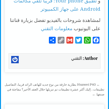
و
تطبيق Your phone: قريبا تلقي مكالمات
Android على جهاز الكمبيوتر
لمشاهدة شروحات بالفيديو تفضل بزيارة قناتنا
على اليوتيوب
معلومات التقني
S
C
G
T
W
F
h
o
m
w
h
a
a
p
a
i
a
c
Author:
التقني
r
y
i
t
t
e
e
L
l
t
s
b
i
e
A
o
n
r
p
o
تصفّح المقالات
← Huawei P40 بطارية خارقة من نوع جديد للهاتف الرائد قريبا، التفاصيل
k
p
k
تطبيقات ، إليك أكثر عشرة تطبيقات تم تنزيلها خلال العقد الأخير؟ مفاجئة في
صنفها. →