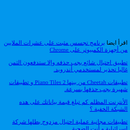
اقرأ ايضا
برنامج تجسس مثبت على عشرات الملايين
من أجهزة الكمبيوتر على Chrome
تطبيق احتيال شائع
يجب حذفه وإلا ستدفعون الثمن
غاليا تحذير لمستخدمي أندرويد.
تطبيقات Cheetah من بينها Piano Tiles 2 و تطبيقات
شهيرة يجب حذفها بسرعة.
الأنترنت المظلم كم تبلغ قيمة بياناتك على هده
الشبكة الخفية ؟
تطبيقات مجانية عملية احتيال مزدوج بطلها شركة
اسرائيلية و أنت الضحية.