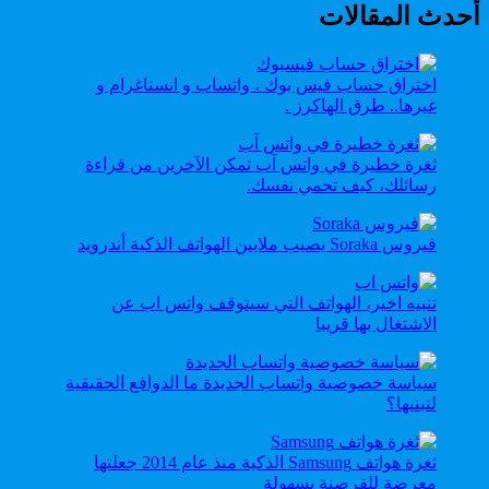
أحدث المقالات
اختراق حساب فيس بوك ، واتساب و انستاغرام و
غيرها.. طرق الهاكرز .
ثغرة خطيرة في واتس آب تمكن الآخرين من قراءة
رسائلك، كيف تحمي نفسك.
فيروس Soraka يصيب ملايين الهواتف الذكية أندرويد
تنبيه اخير، الهواتف التي سيتوقف واتس اب عن
الاشتغال بها قريبا
سياسة خصوصية واتساب الجديدة ما الدوافع الحقيقية
لتبنيها؟
ثغرة هواتف Samsung الذكية منذ عام 2014 جعلتها
معرضة للقرصنة بسهولة