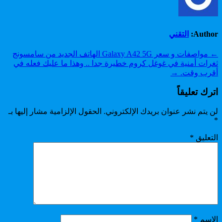
Author:
التقني
تصفّح
← مواصفات و سعر Galaxy A42 5G الهاتف الجديد من سامسونج
ثغرات أمنية في غوغل كروم خطيرة جدا .. وهذا ما عليك فعله في
المقالات
أقرب وقت. →
اترك تعليقاً
لن يتم نشر عنوان بريدك الإلكتروني.
الحقول الإلزامية مشار إليها بـ
*
التعليق
*
الاسم
*