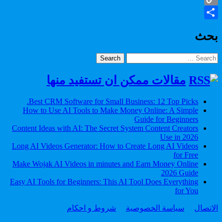
Copy
Share
Link
بحث
Search
for:
مقالات ممكن ان تستفيد منها
Best CRM Software for Small Business: 12 Top Picks.
How to Use AI Tools to Make Money Online: A Simple
Guide for Beginners
Content Ideas with AI: The Secret System Content Creators
Use in 2026
Long AI Videos Generator: How to Create Long AI Videos
for Free
Make Wojak AI Videos in minutes and Earn Money Online
2026 Guide
Easy AI Tools for Beginners: This AI Tool Does Everything
for You
الاتصال
سياسة الخصوصية
شروط و احكام