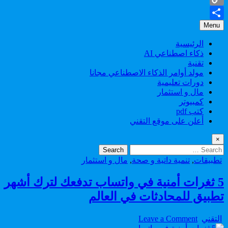
Copy
Menu
Share
Link
الرئيسية
ذكاء اصطناعي AI
تقنية
مولد أوامر الذكاء الاصطناعي مجانا
دورات تعليمية
مال و استثمار
كمبيوتر
كتب pdf
أعلن على موقع التقني
×
Search
for:
Posted
تطبيقات
,
تنمية داتية و صحة
,
مال و استثمار
in
5 ثغرات أمنية في واتساب تدفعك لترك أشهر
تطبيق للمحادثات في العالم
on
Author:
التقني
Leave a Comment
5