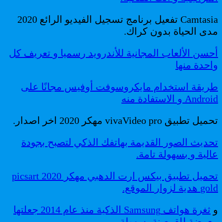
Camtasia تفعيل برنامج تسجيل الفيديو الرائع 2020
مدى الحياة بدون كراك.
أحسن الألعاب المجانية للأندرويد رسميا و تعريف كل
واحدة منها
طريقة استخدام مايكروسوفت أوفيس مجانًا على
Android و الاستفادة منه
تحميل تطبيق vivaVideo pro مهكر 2020 اخر اصدار.
تحديث الصور القديمة بهاتفك الذكي لتصبح بجودة
عالية و بسهولة تامة.
تحميل تطبيق بيكس ارت الدهبي مهكر 2020 picsart
gold هدية لزوار الموقع.
و
ثغرة هواتف Samsung الذكية منذ عام 2014 جعلتها
معرضة للقرصنة بسهولة