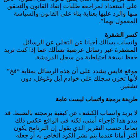
على استعداد لمراجعة طلبات إنفاذ القانون والتحقق
منها والرد عليها بعناية بناء على القانون والسياسة
المعمول بهما”.
كسر الشفرة
واتساب يسألك أحيانا عن التخلي عن الرسائل
المشفرة عبر رسائل عرضية تسألك عما إذا كنت تريد
حفظ نسخة احتياطية من سجل الدردشة.
موقع فايس يشدد على أن هذه الرسائل بمثابة “فخ”
لأنها تخزن سجلك على خوادم آبل وغوغل، دون
تشفير.
طريقة برمجة واتساب ليست عامة
لا يريد واتساب الكشف عن كيفية برمجته بالضبط. قد
يبدو هذا كإجراء أمني، لكنه في الواقع عكس ذلك
تماما، حسب التقرير الذي يقول إن البرنامج يكون
أكثر أمانا عندما يتم نشر الكود الخاص به أو جعله