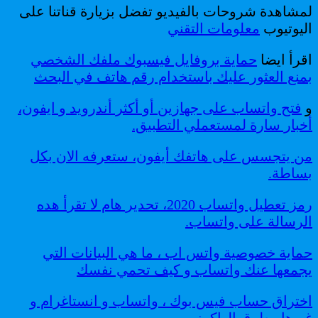
لمشاهدة شروحات بالفيديو تفضل بزيارة قناتنا على
اليوتيوب
معلومات التقني
اقرأ ايضا
حماية بروفايل فيسبوك ملفك الشخصي
بمنع العثور عليك باستخدام رقم هاتف في البحث
و
فتح واتساب على جهازين أو أكثر أندرويد و ايفون،
أخبار سارة لمستعملي التطبيق.
من يتجسس على هاتفك أيفون، ستعرفه الان بكل
بساطة.
رمز تعطيل واتساب 2020، تحدير هام لا تقرأ هده
الرسالة على واتساب.
حماية خصوصية واتس اب ، ما هي البيانات التي
يجمعها عنك واتساب و كيف تحمي نفسك
اختراق حساب فيس بوك ، واتساب و انستاغرام و
غيرها.. طرق الهاكرز .