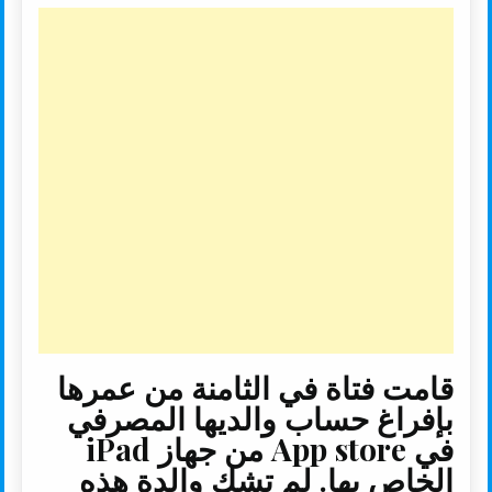
a
p
a
i
a
c
r
y
i
t
t
e
e
L
l
t
s
b
i
e
A
o
n
r
p
o
k
p
k
قامت فتاة في الثامنة من عمرها
بإفراغ حساب والديها المصرفي
في App store من جهاز iPad
الخاص بها. لم تشك والدة هذه