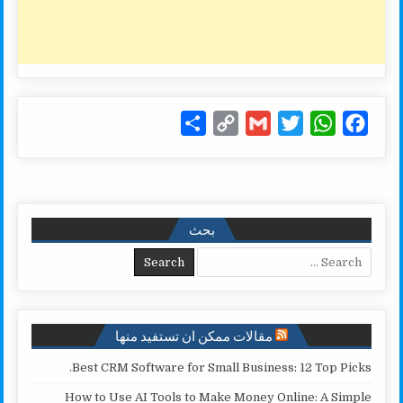
S
C
G
T
W
F
h
o
m
w
h
a
a
p
a
i
a
c
r
y
i
t
t
e
e
L
l
t
s
b
بحث
i
e
A
o
Search for:
n
r
p
o
k
p
k
مقالات ممكن ان تستفيد منها
Best CRM Software for Small Business: 12 Top Picks.
How to Use AI Tools to Make Money Online: A Simple