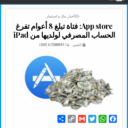
POSTED IN
أخبار
,
مال و استثمار
App store: فتاة تبلغ 8 أعوام تفرغ
الحساب المصرفي لولديها من iPad
AUTHOR:
ON APP STORE: فتاة تبلغ 8 أعوام تفرغ الحساب المصرفي لولديها من IPAD
التقني
LEAVE A COMMENT
S
C
G
T
W
F
h
o
m
w
h
a