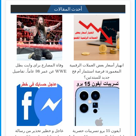
أحدث المقالات
انهيار أسعار بعض العملات الرقمية
وفاة المصارع براى وايت بطل
المغمورة: فرصة استثمار أم فخ
WWE عن عمر 36 عاماً.. تفاصيل
جديد للمبتدئين؟
آيفون 15 برو تسريبات حصرية
عاجل و خطير تحذير من رسالة