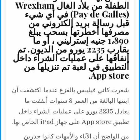
الطفلة من بلاد الغال Wrexham
(Pay de Galles) في أي شيء
قبل رسالة بريد إلكتروني من
مصرفها أخطرتها بسحب يبلغ
1،890 جنيه إسترليني ، أو ما
يقارب 2235 يورو من الديون. تم
إنفاقها على عمليات الشراء داخل
التطبيق في لعبة تم تنزيلها من
App store.
شعرت كاتي فيليبس بالفزع عندما اكتشفت أن
ابنتها البالغة من العمر 8 سنوات أنفقت ما
يعادل 2235 يورو على عمليات الشراء داخل
تطبيق App store على جهاز iPad الخاص بها.
من الواضح أن الآباء والأمهات كانوا حذرين