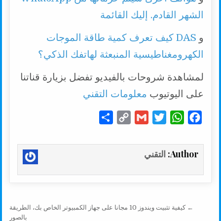
الشهر القادم. إليك القائمة
و
DAS كيف تعرف كمية طاقة الموجات
الكهرومغناطيسية المنبعثة لهاتفك الذكي؟
لمشاهدة شروحات بالفيديو تفضل بزيارة قناتنا
على اليوتيوب
معلومات التقني
S
C
G
T
W
F
h
o
m
w
h
a
a
p
a
i
a
c
Author:
التقني
r
y
i
t
t
e
e
L
l
t
s
b
i
e
A
o
n
r
p
o
تصفّح المقالات
← كيفية تثبيت ويندوز 10 مجانا على جهاز الكمبيوتر الخاص بك، الطريقة
k
p
k
بالصور